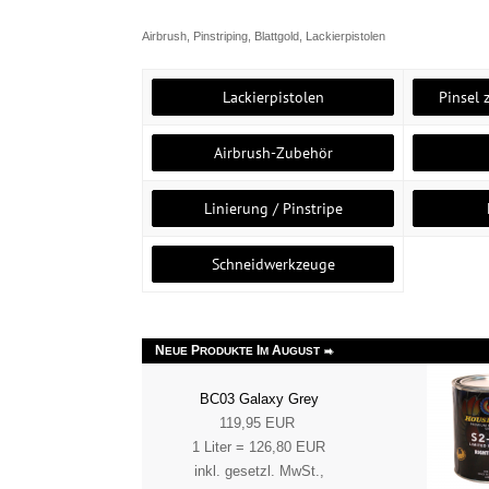
Airbrush, Pinstriping, Blattgold, Lackierpistolen
Lackierpistolen
Pinsel 
Airbrush-Zubehör
Linierung / Pinstripe
Schneidwerkzeuge
N
P
I
A
EUE
RODUKTE
M
UGUST
BC03 Galaxy Grey
119,95 EUR
1 Liter = 126,80 EUR
inkl. gesetzl. MwSt.,