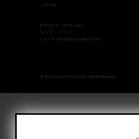
Samstag:
Rehstr. 15, 58089 Hagen
02331 - 78 87 20
Email:
shop@georg-petzoldt.de
© 2026
Georg Petzoldt
. ALL Rights Reserved.