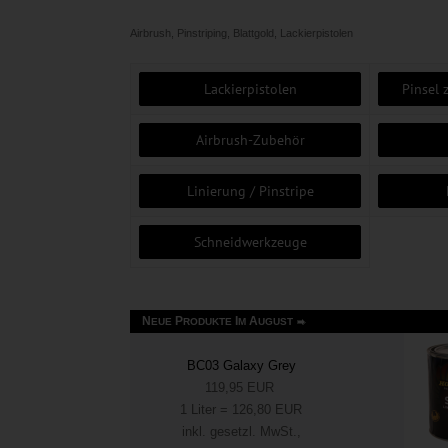
Airbrush, Pinstriping, Blattgold, Lackierpistolen
Lackierpistolen
Pinsel 
Airbrush-Zubehör
Linierung / Pinstripe
Schneidwerkzeuge
N
P
I
A
EUE
RODUKTE
M
UGUST
BC03 Galaxy Grey
119,95 EUR
1 Liter = 126,80 EUR
inkl. gesetzl. MwSt.,