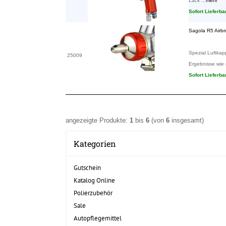
Lack ...
mehr
Sofort Lieferba
Sagola R5 Airb
Spezial Luftkap
25009
Ergebnisse wie m
Sofort Lieferba
angezeigte Produkte:
1
bis
6
(von
6
insgesamt)
Kategorien
Gutschein
Katalog Online
Polierzubehör
Sale
Autopflegemittel