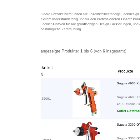
Georg Petzoldt bietet Ihnen alle Lösemittelbeständige Lackdesign
extrem widerstandsfähig und für den Professionellen Einsatz konzi
Lackier-Pistolen für alle großflächigen Design-Lackierungen, und
bestmögliche Zerstäubung.
angezeigte Produkte:
1
bis
6
(von
6
insgesamt)
Artikel-
Produkte
Nr.
Sagola 4600 X
Sagola 4600 Xtr
25001
4600 Xtreme-Flie
Sofort Lieferba
Sagola 3300 G
Sagola 3300 GT
25002