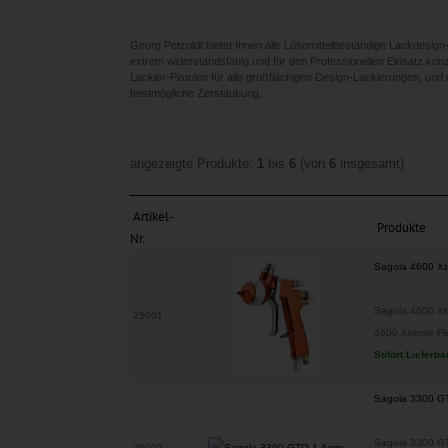
Georg Petzoldt bietet Ihnen alle Lösemittelbeständige Lackdesign
extrem widerstandsfähig und für den Professionellen Einsatz konzi
Lackier-Pistolen für alle großflächigen Design-Lackierungen, und
bestmögliche Zerstäubung.
angezeigte Produkte:
1
bis
6
(von
6
insgesamt)
Artikel-
Produkte
Nr.
Sagola 4600 X
Sagola 4600 Xtr
25001
4600 Xtreme-Flie
Sofort Lieferba
Sagola 3300 G
Sagola 3300 GT
25002