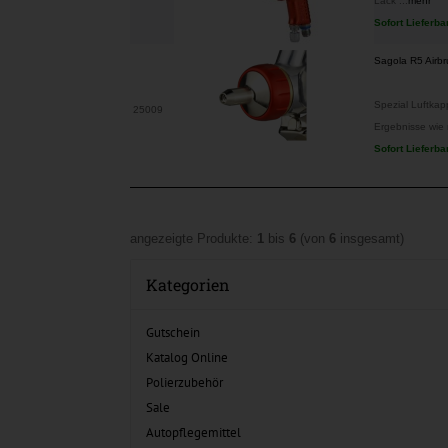
Lack ...
mehr
Sofort Lieferba
Sagola R5 Airb
Spezial Luftkap
25009
Ergebnisse wie m
Sofort Lieferba
angezeigte Produkte:
1
bis
6
(von
6
insgesamt)
Kategorien
Gutschein
Katalog Online
Polierzubehör
Sale
Autopflegemittel