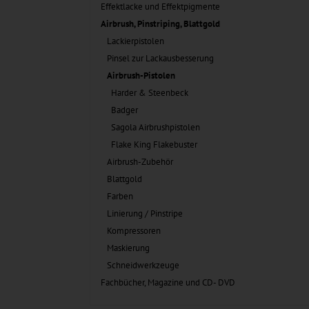
Effektlacke und Effektpigmente
Airbrush, Pinstriping, Blattgold
Lackierpistolen
Pinsel zur Lackausbesserung
Airbrush-Pistolen
Harder & Steenbeck
Badger
Sagola Airbrushpistolen
Flake King Flakebuster
Airbrush-Zubehör
Blattgold
Farben
Linierung / Pinstripe
Kompressoren
Maskierung
Schneidwerkzeuge
Fachbücher, Magazine und CD- DVD