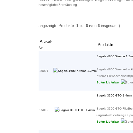
bestmögliche Zerstäubung.
angezeigte Produkte:
1
bis
6
(von
6
insgesamt)
Artikel-
Produkte
Nr.
Sagola 4600 Xtreme 1,3
Sagola 4600 Xtreme-Lacki
25001
Xtreme-Fließbecherspritzpist
Sofort Lieferbar
Sagola 3300 GTO 1,4mm
Sagola 3300 GTO Fließbec
25002
unglaublich vielseitige Sprit
Sofort Lieferbar