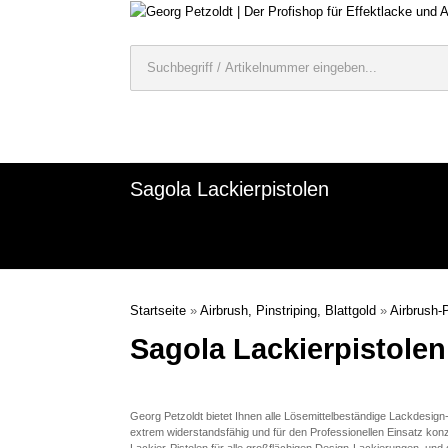
Sagola Lackierpistolen
Startseite
»
Airbrush, Pinstriping, Blattgold
»
Airbrush-
Sagola Lackierpistolen
Georg Petzoldt bietet Ihnen alle Lösemittelbeständige Lackdesign
extrem widerstandsfähig und für den Professionellen Einsatz konzi
Lackier-Pistolen für alle großflächigen Design-Lackierungen, und