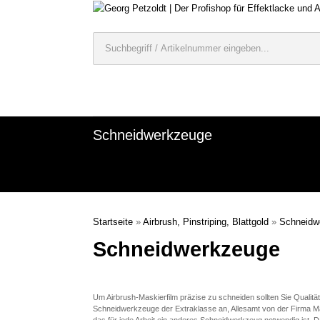
Schneidwerkzeuge
Startseite
»
Airbrush, Pinstriping, Blattgold
»
Schneidw
Schneidwerkzeuge
Um Airbrush-Maskierfilm präzise zu schneiden sollten Sie Qualitä
Schneidwerkzeuge der Extraklasse an, Allesamt von der Firma Ma
das für jede Arbeit ein anderes Schneidwerkzeug notwendig ist. Das