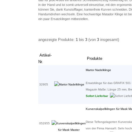
in der Hand und ist somit universell einsetzbar, mit den ergonom
können Sie, dank Kunstofflager, kantenfreie Kurven schneiden. 
Handumdrehen wechseln. Eine hochwertige Matador Klinge ist bei
ein paar Ersatzklingen mitbestellen.
angezeigte Produkte:
1
bis
3
(von
3
insgesamt)
Artikel-
Produkte
Nr.
Martor Nadelklinge
Ersatzklinge für das GRAFIX 501 
32905
Magazin Maße: Länge 25 mm, Breit
Sofort Lieferbar
Kurvenskalpellklingen für Mask Ma
Diese Teflongelagerten Kurvenskal
052955
von der Firma Hansa®. Sehr hochwe