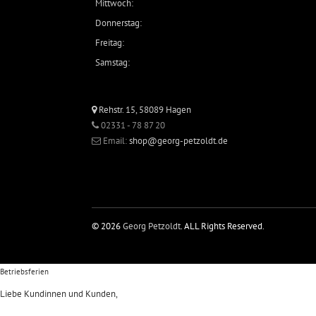
Mittwoch:
Donnerstag:
Freitag:
Samstag:
Rehstr. 15, 58089 Hagen
02331 - 78 87 20
Email:
shop@georg-petzoldt.de
© 2026
Georg Petzoldt
. ALL Rights Reserved.
Betriebsferien
Liebe Kundinnen und Kunden,