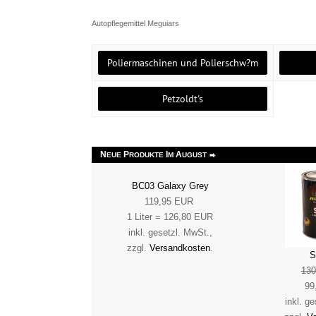
Autopflegemittel Meguiars
Poliermaschinen und Polierschw?m
Petzoldt's
N
P
I
A
EUE
RODUKTE
M
UGUST
BC03 Galaxy Grey
119,95 EUR
1 Liter = 126,80 EUR
inkl. gesetzl. MwSt.,
zzgl.
Versandkosten
.
S
13
99
inkl. g