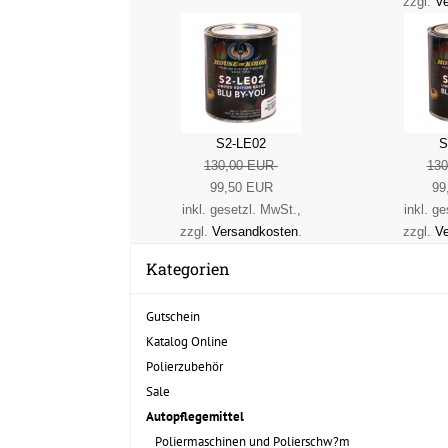
zzgl.
Ve
S2-LE02
S
130,00 EUR
13
99,50 EUR
99
inkl. gesetzl. MwSt.,
inkl. g
zzgl.
Versandkosten
.
zzgl.
Ve
Kategorien
Gutschein
Katalog Online
Polierzubehör
Sale
Autopflegemittel
Poliermaschinen und Polierschw?m