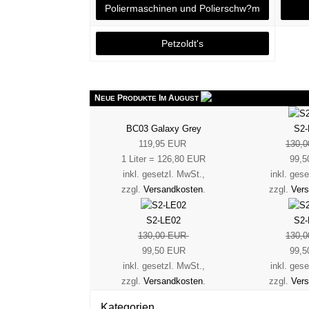
Poliermaschinen und Polierschw?m
Petzoldt's
N
P
I
A
EUE
RODUKTE
M
UGUST
BC03 Galaxy Grey
S2-
119,95 EUR
130,
1 Liter = 126,80 EUR
99,5
inkl. gesetzl. MwSt.,
inkl. ges
zzgl.
Versandkosten
.
zzgl.
Ver
S2-LE02
S2-
130,00 EUR
130,
99,50 EUR
99,5
inkl. gesetzl. MwSt.,
inkl. ges
zzgl.
Versandkosten
.
zzgl.
Ver
Kategorien