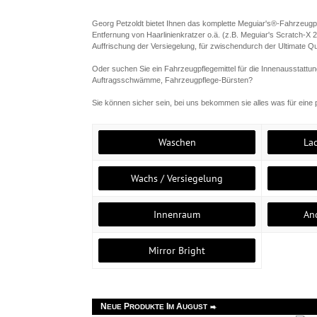
Georg Petzoldt bietet Ihnen das komplette Meguiar's®-Fahrzeugpf
Entfernung von Haarlinienkratzer o.ä. (z.B. Meguiar's Scratch-X 
Auffrischung der Versiegelung, für zwischendurch der Ultimate Qui
Oder suchen Sie ein Fahrzeugpflegemittel für die Innenausstattun
Auftragsschwämme, Fahrzeugpflege-Bürsten?
Sie können sicher sein, bei uns bekommen sie alles was für eine p
Waschen
La
Wachs / Versiegelung
Innenraum
An
Mirror Bright
N
P
I
A
EUE
RODUKTE
M
UGUST