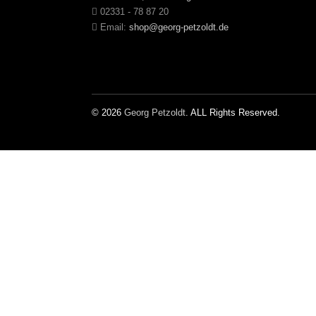
02331 - 78 87 20
Email:
shop@georg-petzoldt.de
© 2026
Georg Petzoldt
. ALL Rights Reserved.