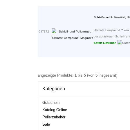
Schleif- und Poliermittel,
Ultimate Compound™ von M
037172
der abrasivsten Schleif- un
Sofort Lieferbar
angezeigte Produkte:
1
bis
5
(von
5
insgesamt)
Kategorien
Gutschein
Katalog Online
Polierzubehör
Sale