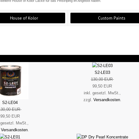
n weitere House of Kolor Lacke für das Pinstriping im Angebot haben.
House of Kolor
Custom Paints
S2-LE03
130,00 EUR
99,50 EUR
inkl. gesetzl. MwSt.,
zzgl.
Versandkosten
.
S2-LE04
130,00 EUR
99,50 EUR
. gesetzl. MwSt.,
.
Versandkosten
.