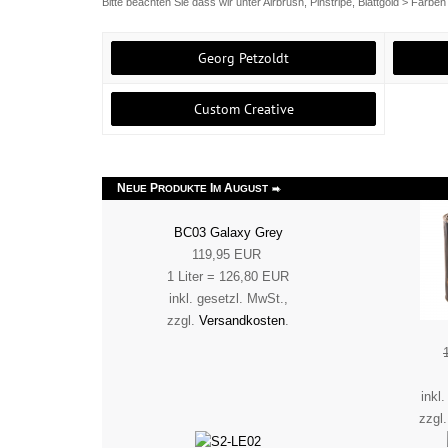
Bitte beachten Sie dass wir unter Airbrush, Pinstripe, Blattgold > Farbe
Georg Petzoldt
Custom Creative
N
P
I
A
EUE
RODUKTE
M
UGUST
BC03 Galaxy Grey
119,95 EUR
1 Liter = 126,80 EUR
inkl. gesetzl. MwSt.,
zzgl.
Versandkosten
.
inkl
zzgl