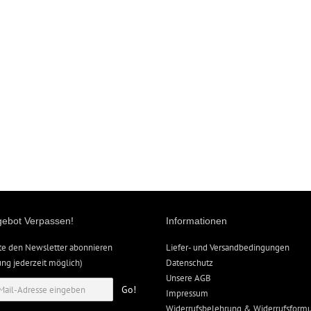
gebot Verpassen!
Informationen
te den Newsletter abonnieren
Liefer- und Versandbedingungen
g jederzeit möglich)
Datenschutz
Unsere AGB
Go!
Impressum
Widerrufsbelehrung & Widerrufsformu