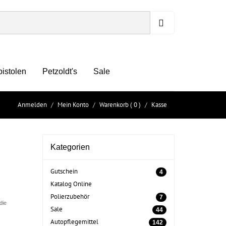
pistolen
Petzoldt's
Sale
Anmelden
Mein Konto
Warenkorb
( 0 )
Kasse
Kategorien
Gutschein
4
Katalog Online
Polierzubehör
7
die
Sale
44
Autopflegemittel
142