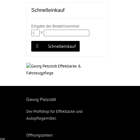
Schnelleinkauf
Eingabe der Bestellnummer.
x
Schnelleinkauf
Georg Petzoldt
Der Profishop für
Effektlacke
und
Autopflegemittel
.
Öffnungszeiten:
lar