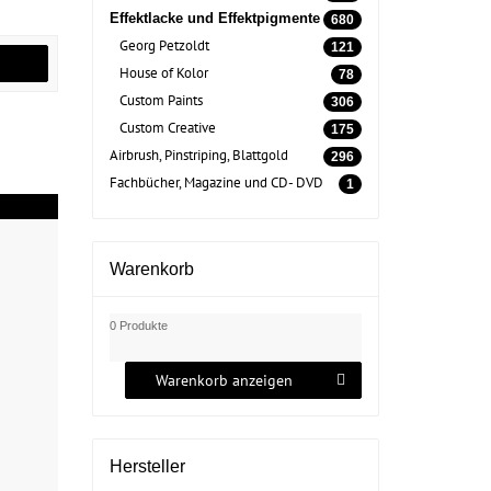
Effektlacke und Effektpigmente
680
Georg Petzoldt
121
House of Kolor
78
Custom Paints
306
Custom Creative
175
Airbrush, Pinstriping, Blattgold
296
Fachbücher, Magazine und CD- DVD
1
Warenkorb
0 Produkte
Warenkorb anzeigen
Hersteller