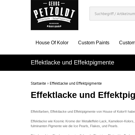
House Of Kolor
Custom Paints
Custom
Effektlacke und Effektpigmente
Startseite
»
Effektlacke und Effektpigmente
Effektlacke und Effektp
Effektfarben, Effektlacke und Effektpigmente von House of Kolor® haben 
Effektlacke wie Kosmic Krome der Metalleffekt-Lack, Kameleon-Kolors, 
fulminanten Pigmente wie die Ice Pearls, Flakes, und Pearls.