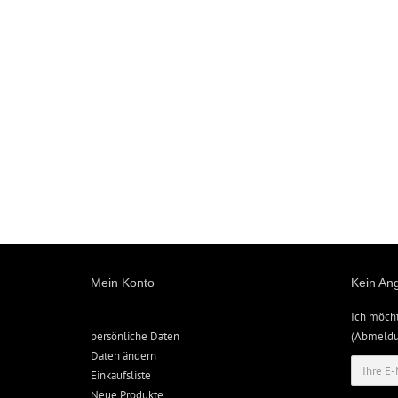
Mein Konto
Kein An
Ich möch
persönliche Daten
(Abmeldun
Daten ändern
Einkaufsliste
Neue Produkte