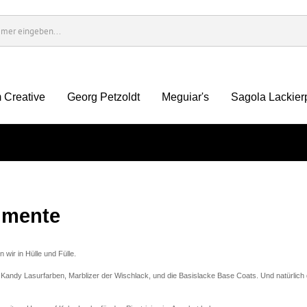
 Creative
Georg Petzoldt
Meguiar's
Sagola Lackier
igmente
wir in Hülle und Fülle.
Kandy Lasurfarben, Marblizer der Wischlack, und die Basislacke Base Coats. Und natürlich 