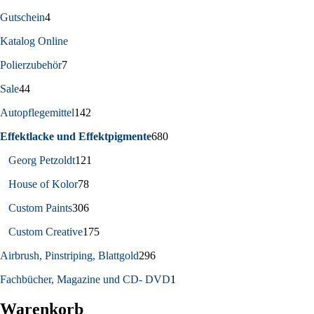
Gutschein
4
Katalog Online
Polierzubehör
7
Sale
44
Autopflegemittel
142
Effektlacke und Effektpigmente
680
Georg Petzoldt
121
House of Kolor
78
Custom Paints
306
Custom Creative
175
Airbrush, Pinstriping, Blattgold
296
Fachbücher, Magazine und CD- DVD
1
Warenkorb