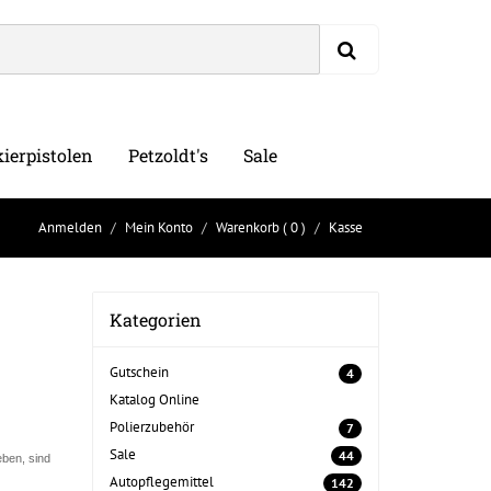
ierpistolen
Petzoldt's
Sale
Anmelden
Mein Konto
Warenkorb
( 0 )
Kasse
Kategorien
Gutschein
4
Katalog Online
Polierzubehör
7
Sale
44
ben, sind
Autopflegemittel
142