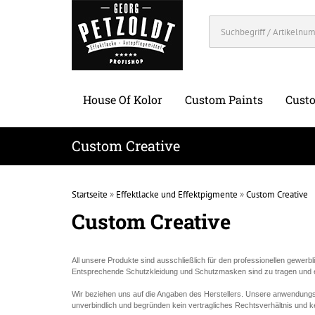
House Of Kolor
Custom Paints
Custo
Custom Creative
Startseite
»
Effektlacke und Effektpigmente
»
Custom Creative
Custom Creative
All unsere Produkte sind ausschließlich für den professionellen gewerb
Entsprechende Schutzkleidung und Schutzmasken sind zu tragen und es 
Wir beziehen uns auf die Angaben des Herstellers. Unsere anwendung
unverbindlich und begründen kein vertragliches Rechtsverhältnis und 