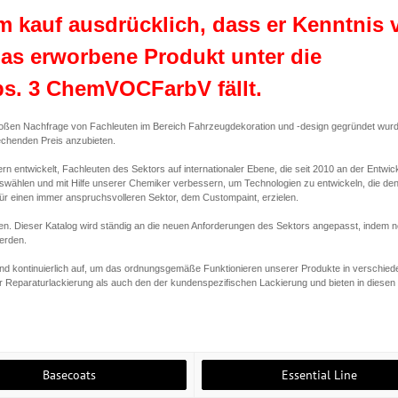
em kauf ausdrücklich, dass er Kenntnis 
s erworbene Produkt unter die
s. 3 ChemVOCFarbV fällt.
roßen Nachfrage von Fachleuten im Bereich Fahrzeugdekoration und -design gegründet wur
rechenden Preis anzubieten.
 entwickelt, Fachleuten des Sektors auf internationaler Ebene, die seit 2010 an der Entwic
auswählen und mit Hilfe unserer Chemiker verbessern, um Technologien zu entwickeln, die de
ür einen immer anspruchsvolleren Sektor, dem Custompaint, erzielen.
n. Dieser Katalog wird ständig an die neuen Anforderungen des Sektors angepasst, indem 
erden.
nd kontinuierlich auf, um das ordnungsgemäße Funktionieren unserer Produkte in verschie
r Reparaturlackierung als auch den der kundenspezifischen Lackierung und bieten in diesen
Basecoats
Essential Line