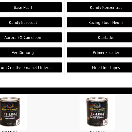
Base Pearl
Kandy Konzentrat
Kandy Basecoat
Racing Flour Neons
Aurora FX Cameleon
Klarlacke
Verdünnung
Primer / Sealer
tom Creative Enamel Linierfar
Fine Line Tapes