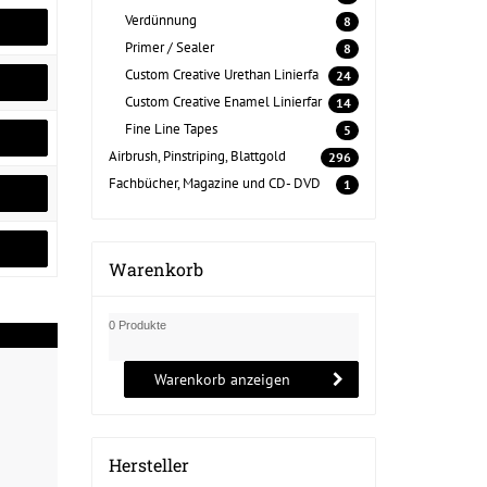
Verdünnung
8
Primer / Sealer
8
Custom Creative Urethan Linierfa
24
Custom Creative Enamel Linierfar
14
Fine Line Tapes
5
Airbrush, Pinstriping, Blattgold
296
Fachbücher, Magazine und CD- DVD
1
Warenkorb
0 Produkte
Warenkorb anzeigen
Hersteller