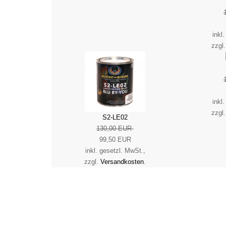
inkl
zzgl
inkl
zzgl
S2-LE02
130,00 EUR
99,50 EUR
inkl. gesetzl. MwSt.,
zzgl.
Versandkosten
.