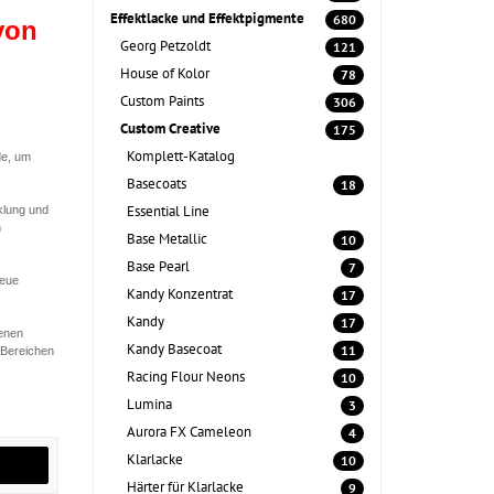
Effektlacke und Effektpigmente
680
von
Georg Petzoldt
121
House of Kolor
78
Custom Paints
306
Custom Creative
175
Komplett-Katalog
de, um
Basecoats
18
Essential Line
klung und
n
Base Metallic
10
Base Pearl
7
neue
Kandy Konzentrat
17
Kandy
17
denen
Kandy Basecoat
11
 Bereichen
Racing Flour Neons
10
Lumina
3
Aurora FX Cameleon
4
Klarlacke
10
Härter für Klarlacke
9