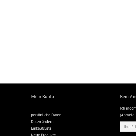
Mein Konto
Kein An
Ich möch
persönliche Daten
(Abmeldun
Daten ändern
Einkaufsliste
Neue Produkte