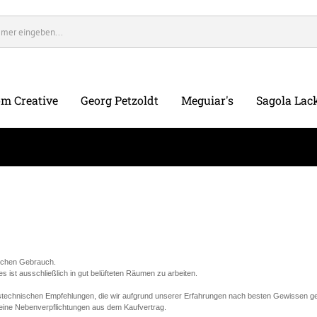
m Creative
Georg Petzoldt
Meguiar's
Sagola Lack
lichen Gebrauch.
ist ausschließlich in gut belüfteten Räumen zu arbeiten.
stechnischen Empfehlungen, die wir aufgrund unserer Erfahrungen nach besten Gewissen ge
keine Nebenverpflichtungen aus dem Kaufvertrag.