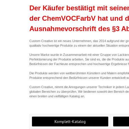
Der Käufer bestätigt mit sein
der ChemVOCFarbV hat und da
Ausnahmevorschrift des §3 Ab
Custom Creative ist ein neues Unternehmen, das 2014 aufgrund der g
qualitativ hochwertige Produkte zu einem der aktuellen Situation entsp
Unsere Marke wurde in Zusammenarbeit mit einer Gruppe von Lackierern
Perfektionierung der Produkte arbeiten. Sie sind es, die die Produkte 
Bedürfnissen der Fachleute entsprechen und hochwertige Ergebnisse f
Die Produkte werden von weltberühmten Künstlern und Malern empfohle
Produkte entsprechend den Bedürfnissen unserer Kunden entwickelt w
Custom Creative, nimmt die Anregungen unserer Techniker in jedem La
globalen Bereichen zu überprüfen. Wir bedienen sowohl den Bereich de
einen breiten und vielfältigen Katalog an.
Komplett-Katalog