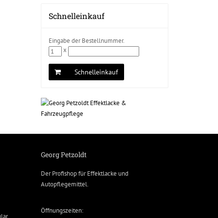
Schnelleinkauf
Eingabe der Bestellnummer.
x
Schnelleinkauf
Georg Petzoldt
Der Profishop für
Effektlacke
und
Autopflegemittel
.
Öffnungszeiten:
lar