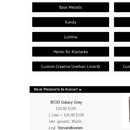
Base Metallic
Kandy
Lumina
Härter für Klarlacke
Custom Creative Urethan Linierfa
Cus
N
P
I
A
EUE
RODUKTE
M
UGUST
BC03 Galaxy Grey
119,95 EUR
1 Liter = 126,80 EUR
inkl. gesetzl. MwSt.,
zzgl.
Versandkosten
.