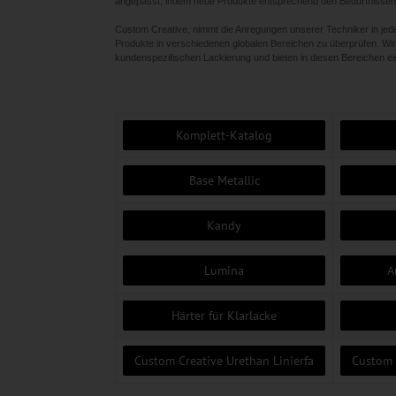
angepasst, indem neue Produkte entsprechend den Bedürfnissen
Custom Creative, nimmt die Anregungen unserer Techniker in jed
Produkte in verschiedenen globalen Bereichen zu überprüfen. Wi
kundenspezifischen Lackierung und bieten in diesen Bereichen eine
Komplett-Katalog
Base Metallic
Kandy
Lumina
A
Härter für Klarlacke
Custom Creative Urethan Linierfa
Custom 