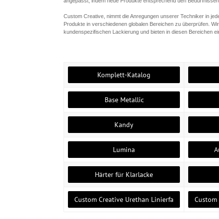
angepasst, indem neue Produkte entsprechend den Bedürfnissen
Custom Creative, nimmt die Anregungen unserer Techniker in jed
Produkte in verschiedenen globalen Bereichen zu überprüfen. Wi
kundenspezifischen Lackierung und bieten in diesen Bereichen eine
Komplett-Katalog
Base Metallic
Kandy
Lumina
A
Härter für Klarlacke
Custom Creative Urethan Linierfa
Custom 