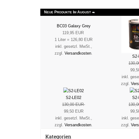
N
P
I
A
EUE
RODUKTE
M
UGUST
BC03 Galaxy Grey
119,95 EUR
1 Liter = 126,80 EUR
inkl. gesetzl. MwSt.,
zzgl.
Versandkosten
.
S2-
130,
99,5
inkl. ges
zzgl.
Ver
S2-LE02
S2-
130,00 EUR
130,
99,50 EUR
99,5
inkl. gesetzl. MwSt.,
inkl. ges
zzgl.
Versandkosten
.
zzgl.
Ver
Kategorien