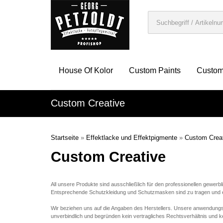
House Of Kolor
Custom Paints
Custom
Custom Creative
Startseite
»
Effektlacke und Effektpigmente
»
Custom Crea
Custom Creative
All unsere Produkte sind ausschließlich für den professionellen gewerb
Entsprechende Schutzkleidung und Schutzmasken sind zu tragen und es 
Wir beziehen uns auf die Angaben des Herstellers. Unsere anwendung
unverbindlich und begründen kein vertragliches Rechtsverhältnis und 