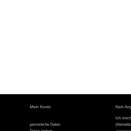
Mein Konto
Kein An
Ich möch
persönliche Daten
(Abmeldu
Daten ändern