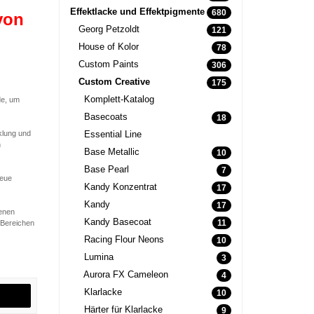
Effektlacke und Effektpigmente
680
von
Georg Petzoldt
121
House of Kolor
78
Custom Paints
306
Custom Creative
175
Komplett-Katalog
de, um
Basecoats
18
klung und
Essential Line
n
Base Metallic
10
Base Pearl
7
neue
Kandy Konzentrat
17
Kandy
17
denen
Kandy Basecoat
11
 Bereichen
Racing Flour Neons
10
Lumina
3
Aurora FX Cameleon
4
Klarlacke
10
Härter für Klarlacke
9