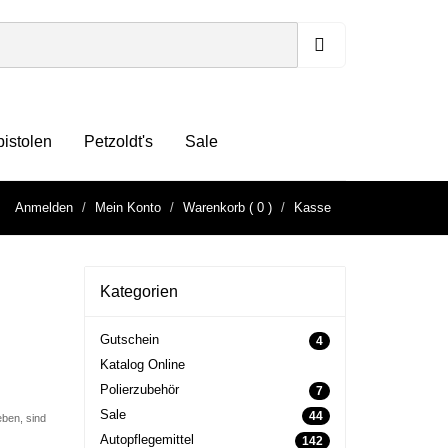
pistolen
Petzoldt's
Sale
Anmelden
Mein Konto
Warenkorb
( 0 )
Kasse
Kategorien
Gutschein
4
Katalog Online
Polierzubehör
7
Sale
44
ben, sind
Autopflegemittel
142