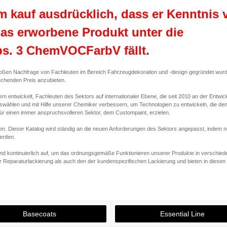
em kauf ausdrücklich, dass er Kenntnis 
s erworbene Produkt unter die
s. 3 ChemVOCFarbV fällt.
roßen Nachfrage von Fachleuten im Bereich Fahrzeugdekoration und -design gegründet wur
rechenden Preis anzubieten.
 entwickelt, Fachleuten des Sektors auf internationaler Ebene, die seit 2010 an der Entwic
auswählen und mit Hilfe unserer Chemiker verbessern, um Technologien zu entwickeln, die de
ür einen immer anspruchsvolleren Sektor, dem Custompaint, erzielen.
n. Dieser Katalog wird ständig an die neuen Anforderungen des Sektors angepasst, indem 
erden.
nd kontinuierlich auf, um das ordnungsgemäße Funktionieren unserer Produkte in verschie
r Reparaturlackierung als auch den der kundenspezifischen Lackierung und bieten in diesen
Basecoats
Essential Line