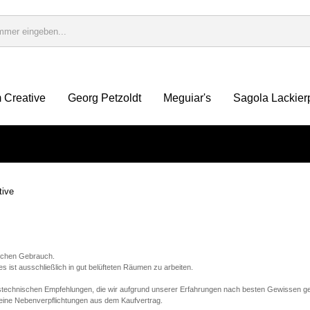
 Creative
Georg Petzoldt
Meguiar's
Sagola Lackier
tive
lichen Gebrauch.
ist ausschließlich in gut belüfteten Räumen zu arbeiten.
stechnischen Empfehlungen, die wir aufgrund unserer Erfahrungen nach besten Gewissen ge
keine Nebenverpflichtungen aus dem Kaufvertrag.