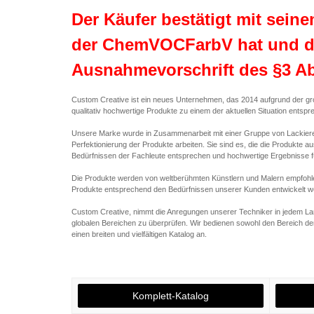
Der Käufer bestätigt mit sein
der ChemVOCFarbV hat und da
Ausnahmevorschrift des §3 Ab
Custom Creative ist ein neues Unternehmen, das 2014 aufgrund der g
qualitativ hochwertige Produkte zu einem der aktuellen Situation entsp
Unsere Marke wurde in Zusammenarbeit mit einer Gruppe von Lackierern
Perfektionierung der Produkte arbeiten. Sie sind es, die die Produkte 
Bedürfnissen der Fachleute entsprechen und hochwertige Ergebnisse f
Die Produkte werden von weltberühmten Künstlern und Malern empfohle
Produkte entsprechend den Bedürfnissen unserer Kunden entwickelt w
Custom Creative, nimmt die Anregungen unserer Techniker in jedem La
globalen Bereichen zu überprüfen. Wir bedienen sowohl den Bereich de
einen breiten und vielfältigen Katalog an.
Komplett-Katalog