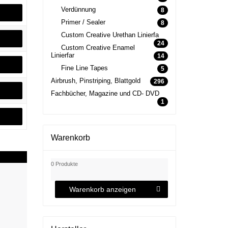
Verdünnung
8
Primer / Sealer
8
Custom Creative Urethan Linierfa
24
Custom Creative Enamel
Linierfar
14
Fine Line Tapes
5
Airbrush, Pinstriping, Blattgold
296
Fachbücher, Magazine und CD- DVD
1
Warenkorb
0 Produkte
Warenkorb anzeigen