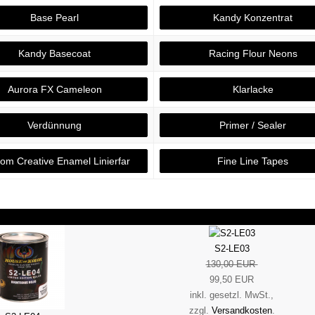
Base Pearl
Kandy Konzentrat
Kandy Basecoat
Racing Flour Neons
Aurora FX Cameleon
Klarlacke
Verdünnung
Primer / Sealer
om Creative Enamel Linierfar
Fine Line Tapes
S2-LE03
130,00 EUR
99,50 EUR
inkl. gesetzl. MwSt.,
zzgl.
Versandkosten
.