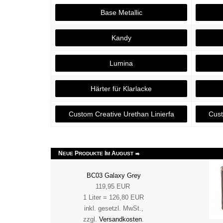
Base Metallic
Kandy
Lumina
Härter für Klarlacke
Custom Creative Urethan Linierfa
Cust
N
P
I
A
EUE
RODUKTE
M
UGUST
BC03 Galaxy Grey
119,95 EUR
1 Liter = 126,80 EUR
inkl. gesetzl. MwSt.,
zzgl.
Versandkosten
.