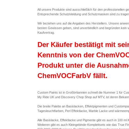
All unsere Produkte sind ausschließlich für den professionellen 
Entsprechende Schutzkleidung und Schutzmasken sind zu tragen un
Wir beziehen uns auf die Angaben des Herstellers. Unsere anwe
besten Gewissen geben, sind unverbindlich und begründen kein v
Kaufvertrag.
Der Käufer bestätigt mit se
Kenntnis von der ChemVOC
Produkt unter die Ausnahme
ChemVOCFarbV fällt.
Custom Paints ist in Großbritannien schnell die Nummer 1 für C
My Ride UK und Discovery Chop Shop auf MTV, ist deren Bekannt
Die breite Palette an Basislacken, Effektpigmenten und Custompai
Tagesleuchtfarben, Perl Effektlacke, Marble Lacke und wärmeemp
Alle Basislacke, Effektlacke und Pigmente gibt es auch in 100 ml K
Weiteren gibt es auch Kleingebinde-Komplettsets wie das True Fir