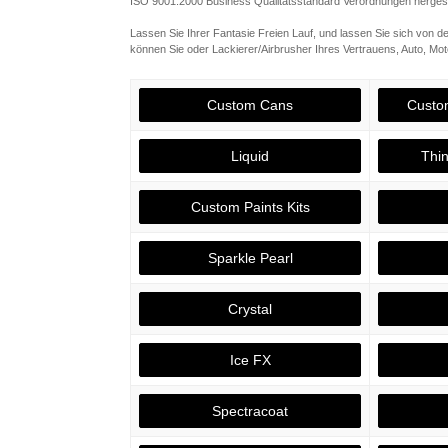
ISO 9001:2000 Business Qualitätsstandard Verordnungen hergeste
Lassen Sie Ihrer Fantasie Freien Lauf, und lassen Sie sich von de
können Sie oder Lackierer/Airbrusher Ihres Vertrauens, Auto, M
Custom Cans
Custom
Liquid
Thi
Custom Paints Kits
Sparkle Pearl
Crystal
Ice FX
Spectracoat