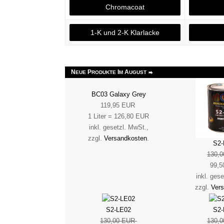
Chromacoat
1-K und 2-K Klarlacke
N
P
I
A
EUE
RODUKTE
M
UGUST
BC03 Galaxy Grey
119,95 EUR
1 Liter = 126,80 EUR
inkl. gesetzl. MwSt.,
zzgl.
Versandkosten
.
S2-
130,
99,5
inkl. ges
zzgl.
Ver
S2-LE02
S2-
130,00 EUR
130,