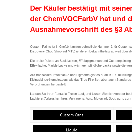
Der Käufer bestätigt mit sein
der ChemVOCFarbV hat und da
Ausnahmevorschrift des §3 Ab
Custom Paints ist in Großbritannien schnell die Nummer 1 für Custom
Discovery Chop Shop auf MTV, ist deren Bekanntheitsgrad weit über d
Die breite Palette an Basislacken, Effektpigmenten und Custompainting
Effektlacke, Marble Lacke und wärmeempfindliche Lacke sowie die ver
Alle Basislacke, Effektlacke und Pigmente gibt es auch in 100 ml Kleing
Kleingebinde-Komplettsets wie das True Fire Set, aber auch Standards 
Verordnungen hergestellt.
Lassen Sie Ihrer Fantasie Freien Lauf, und lassen Sie sich von der bee
Lackierer/Airbrusher Ihres Vertrauens, Auto, Motorrad, Boot, uvm. zu
Custom Cans
Liquid