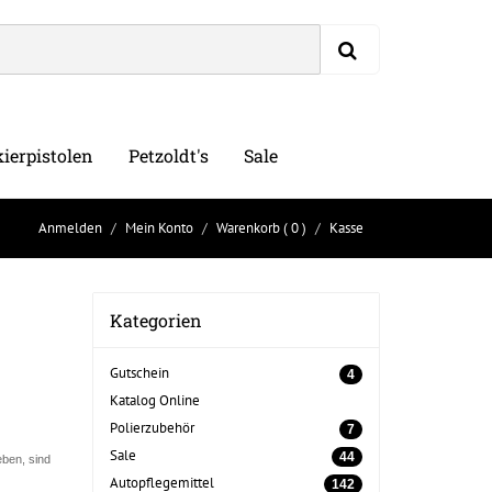
ierpistolen
Petzoldt's
Sale
Anmelden
Mein Konto
Warenkorb
( 0 )
Kasse
Kategorien
Gutschein
4
Katalog Online
Polierzubehör
7
Sale
44
ben, sind
Autopflegemittel
142