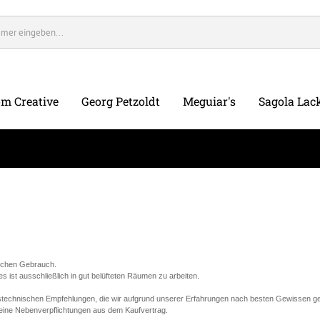
m Creative
Georg Petzoldt
Meguiar's
Sagola Lack
lichen Gebrauch.
ist ausschließlich in gut belüfteten Räumen zu arbeiten.
stechnischen Empfehlungen, die wir aufgrund unserer Erfahrungen nach besten Gewissen ge
keine Nebenverpflichtungen aus dem Kaufvertrag.