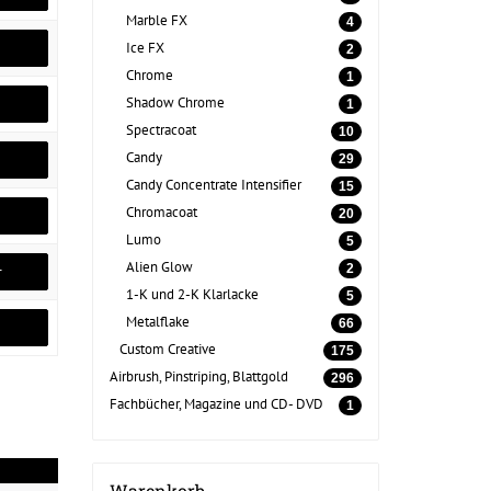
Marble FX
4
Ice FX
2
Chrome
1
Shadow Chrome
1
Spectracoat
10
Candy
29
Candy Concentrate Intensifier
15
Chromacoat
20
Lumo
5
Alien Glow
2
r
1-K und 2-K Klarlacke
5
Metalflake
66
Custom Creative
175
Airbrush, Pinstriping, Blattgold
296
Fachbücher, Magazine und CD- DVD
1
Warenkorb