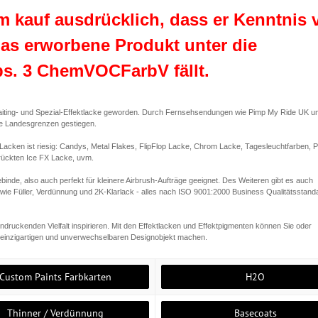
em kauf ausdrücklich, dass er Kenntnis 
s erworbene Produkt unter die
s. 3 ChemVOCFarbV fällt.
paiting- und Spezial-Effektlacke geworden. Durch Fernsehsendungen wie Pimp My Ride UK u
ie Landesgrenzen gestiegen.
 Lacken ist riesig: Candys, Metal Flakes, FlipFlop Lacke, Chrom Lacke, Tagesleuchtfarben, P
rückten Ice FX Lacke, uvm.
ebinde, also auch perfekt für kleinere Airbrush-Aufträge geeignet. Des Weiteren gibt es auch
wie Füller, Verdünnung und 2K-Klarlack - alles nach ISO 9001:2000 Business Qualitätsstand
indruckenden Vielfalt inspirieren. Mit den Effektlacken und Effektpigmenten können Sie oder
m einzigartigen und unverwechselbaren Designobjekt machen.
Custom Paints Farbkarten
H2O
Thinner / Verdünnung
Basecoats