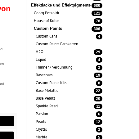
Effektlacke und Effektpigmente
680
von
Georg Petzoldt
121
House of Kolor
78
Custom Paints
306
Custom Cans
4
Custom Paints Farbkarten
nd
H2O
29
Liquid
4
erl
Thinner / Verdünnung
3
Basecoats
19
Custom Paints Kits
8
ard
Base Metallic
22
Base Pearlz
20
Sparkle Pearl
11
Passion
6
Pearls
12
Crystal
3
Marble
5