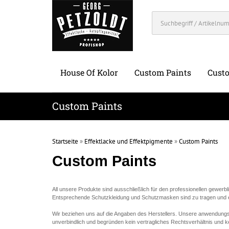
House Of Kolor
Custom Paints
Custo
Custom Paints
Startseite
»
Effektlacke und Effektpigmente
»
Custom Paints
Custom Paints
All unsere Produkte sind ausschließlich für den professionellen gewerb
Entsprechende Schutzkleidung und Schutzmasken sind zu tragen und es 
Wir beziehen uns auf die Angaben des Herstellers. Unsere anwendung
unverbindlich und begründen kein vertragliches Rechtsverhältnis und 