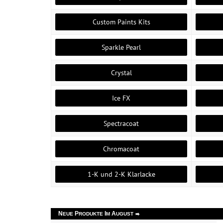
Custom Paints Kits
Sparkle Pearl
Crystal
Ice FX
Spectracoat
Chromacoat
1-K und 2-K Klarlacke
N
P
I
A
EUE
RODUKTE
M
UGUST