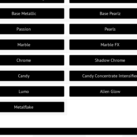
Base Metallic
Base Pearlz
Passion
Pearls
Marble
Marble FX
Chrome
Shadow Chrome
Candy
Candy Concentrate Intensifie
Lumo
Alien Glow
Metalflake