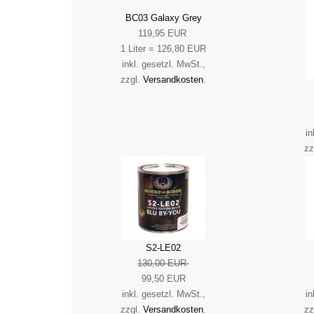
BC03 Galaxy Grey
119,95 EUR
1 Liter = 126,80 EUR
inkl. gesetzl. MwSt.,
zzgl.
Versandkosten
.
in
zz
S2-LE02
130,00 EUR
99,50 EUR
inkl. gesetzl. MwSt.,
in
zzgl.
Versandkosten
.
zz