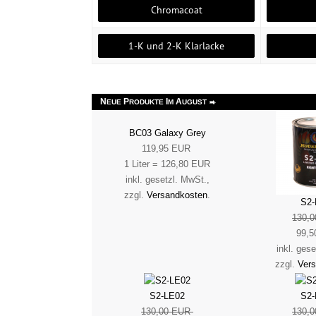
Chromacoat
1-K und 2-K Klarlacke
N
P
I
A
EUE
RODUKTE
M
UGUST
BC03 Galaxy Grey
119,95 EUR
1 Liter = 126,80 EUR
inkl. gesetzl. MwSt.,
zzgl.
Versandkosten
.
S2-
130,
99,5
inkl. ges
zzgl.
Ver
S2-LE02
S2-
130,00 EUR
130,