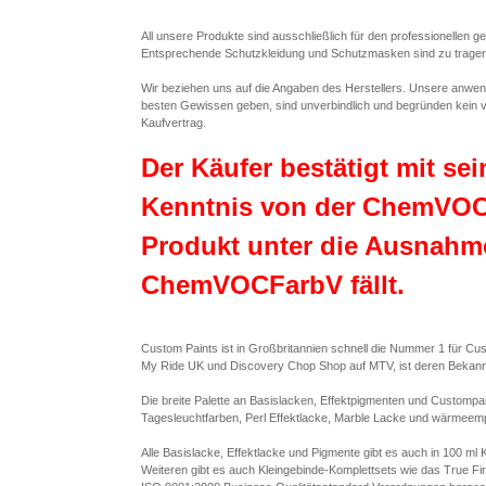
All unsere Produkte sind ausschließlich für den professionellen 
Entsprechende Schutzkleidung und Schutzmasken sind zu tragen un
Wir beziehen uns auf die Angaben des Herstellers. Unsere anwe
besten Gewissen geben, sind unverbindlich und begründen kein v
Kaufvertrag.
Der Käufer bestätigt mit se
Kenntnis von der ChemVOC
Produkt unter die Ausnahme
ChemVOCFarbV fällt.
Custom Paints ist in Großbritannien schnell die Nummer 1 für C
My Ride UK und Discovery Chop Shop auf MTV, ist deren Bekannt
Die breite Palette an Basislacken, Effektpigmenten und Custompai
Tagesleuchtfarben, Perl Effektlacke, Marble Lacke und wärmeemp
Alle Basislacke, Effektlacke und Pigmente gibt es auch in 100 ml K
Weiteren gibt es auch Kleingebinde-Komplettsets wie das True Fir