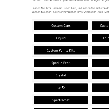
ISO 9001:2000 Business Qualitätsstandard Verordnungen hergeste
Lassen Sie Ihrer Fantasie Freien Lauf, und lassen Sie sich von de
können Sie oder Lackierer/Airbrusher Ihres Vertrauens, Auto, M
Custom Cans
Custo
Liquid
Thi
Custom Paints Kits
Sparkle Pearl
Crystal
Ice FX
Spectracoat