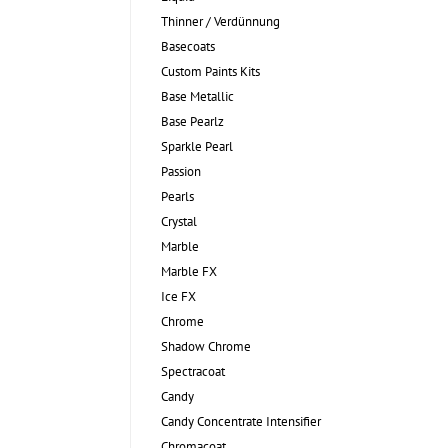
Thinner / Verdünnung
Basecoats
Custom Paints Kits
Base Metallic
Base Pearlz
Sparkle Pearl
Passion
Pearls
Crystal
Marble
Marble FX
Ice FX
Chrome
Shadow Chrome
Spectracoat
Candy
Candy Concentrate Intensifier
Chromacoat