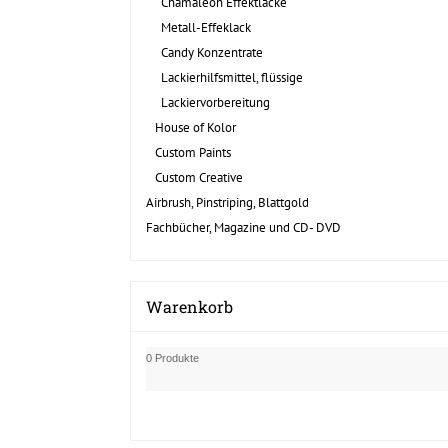
Chamäleon Effektlacke
Metall-Effeklack
Candy Konzentrate
Lackierhilfsmittel, flüssige
Lackiervorbereitung
House of Kolor
Custom Paints
Custom Creative
Airbrush, Pinstriping, Blattgold
Fachbücher, Magazine und CD- DVD
Warenkorb
0 Produkte