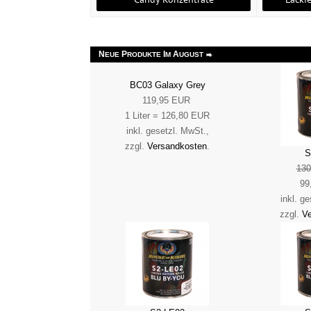
N
P
I
A
EUE
RODUKTE
M
UGUST
BC03 Galaxy Grey
119,95 EUR
1 Liter = 126,80 EUR
inkl. gesetzl. MwSt.,
zzgl.
Versandkosten
.
S
13
99
inkl. g
zzgl.
Ve