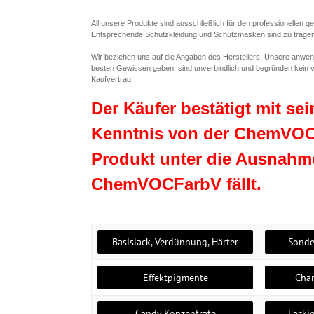
All unsere Produkte sind ausschließlich für den professionellen 
Entsprechende Schutzkleidung und Schutzmasken sind zu tragen un
Wir beziehen uns auf die Angaben des Herstellers. Unsere anwe
besten Gewissen geben, sind unverbindlich und begründen kein v
Kaufvertrag.
Der Käufer bestätigt mit se
Kenntnis von der ChemVOC
Produkt unter die Ausnahme
ChemVOCFarbV fällt.
Basislack, Verdünnung, Härter
Sonde
Effektpigmente
Cham
Candy Konzentrate
Lackie