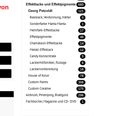
Effektlacke und Effektpigmente
680
von
Georg Petzoldt
121
Basislack, Verdünnung, Härter
4
Sonderfarbe Manta Manta
1
Mehrfarb-Effektlacke
17
Effektpigmente
46
Chamäleon Effektlacke
14
Metall-Effeklack
12
Candy Konzentrate
5
Lackierhilfsmittel, flüssige
6
Lackiervorbereitung
16
House of Kolor
78
Custom Paints
306
Custom Creative
175
Airbrush, Pinstriping, Blattgold
296
Fachbücher, Magazine und CD- DVD
1