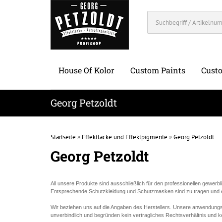
House Of Kolor
Custom Paints
Custo
Georg Petzoldt
Startseite
»
Effektlacke und Effektpigmente
»
Georg Petzoldt
Georg Petzoldt
All unsere Produkte sind ausschließlich für den professionellen gewerb
Entsprechende Schutzkleidung und Schutzmasken sind zu tragen und es 
Wir beziehen uns auf die Angaben des Herstellers. Unsere anwendung
unverbindlich und begründen kein vertragliches Rechtsverhältnis und 