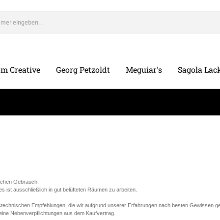
m Creative
Georg Petzoldt
Meguiar's
Sagola Lack
lichen Gebrauch.
ist ausschließlich in gut belüfteten Räumen zu arbeiten.
stechnischen Empfehlungen, die wir aufgrund unserer Erfahrungen nach besten Gewissen ge
keine Nebenverpflichtungen aus dem Kaufvertrag.