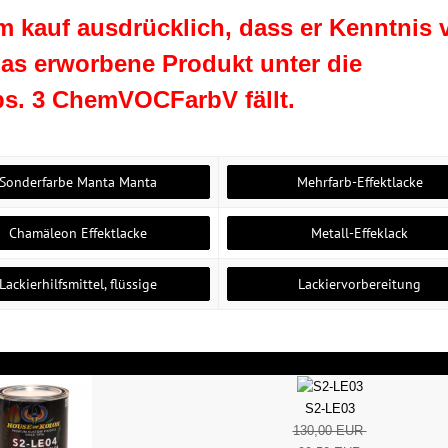
em kauf ausdrücklich, dass er Kenntnis 
s erworbene Produkt unter die
s. 3 ChemVOCFarbV fällt.
Sonderfarbe Manta Manta
Mehrfarb-Effektlacke
Chamäleon Effektlacke
Metall-Effeklack
Lackierhilfsmittel, flüssige
Lackiervorbereitung
S2-LE03
130,00 EUR