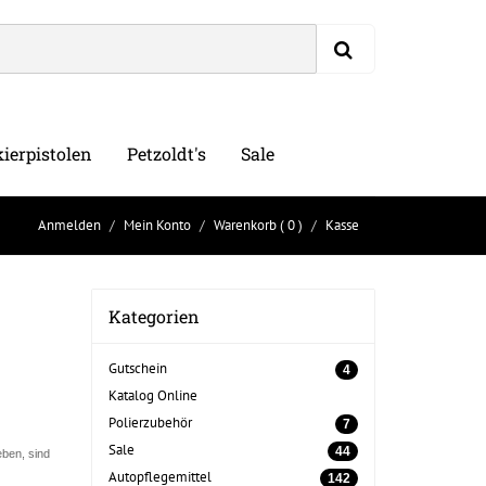
ierpistolen
Petzoldt's
Sale
Anmelden
Mein Konto
Warenkorb
( 0 )
Kasse
Kategorien
Gutschein
4
Katalog Online
Polierzubehör
7
Sale
44
ben, sind
Autopflegemittel
142