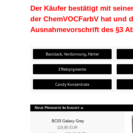
Der Käufer bestätigt mit sein
der ChemVOCFarbV hat und da
Ausnahmevorschrift des §3 Ab
Basislack, Verdünnung, Härter
Effektpigmente
Candy Konzentrate
N
P
I
A
EUE
RODUKTE
M
UGUST
BC03 Galaxy Grey
119,95 EUR