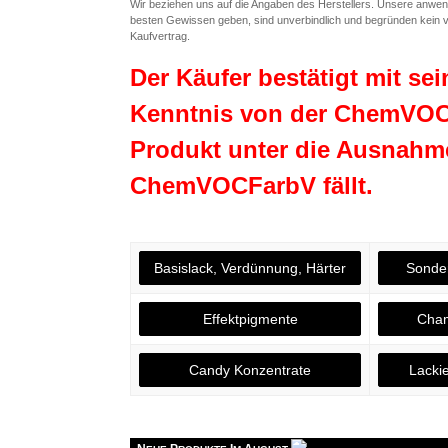
Wir beziehen uns auf die Angaben des Herstellers. Unsere anwe
besten Gewissen geben, sind unverbindlich und begründen kein v
Kaufvertrag.
Der Käufer bestätigt mit se
Kenntnis von der ChemVOC
Produkt unter die Ausnahme
ChemVOCFarbV fällt.
Basislack, Verdünnung, Härter
Sonde
Effektpigmente
Cham
Candy Konzentrate
Lackie