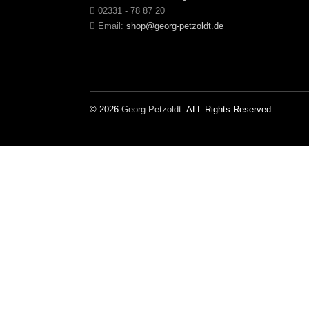
02331 - 78 87 20
Email:
shop@georg-petzoldt.de
© 2026
Georg Petzoldt
. ALL Rights Reserved.