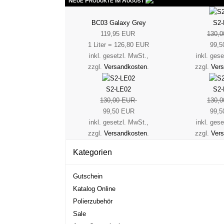
N
P
I
A
EUE
RODUKTE
M
UGUST
BC03 Galaxy Grey
S2-
119,95 EUR
130,
1 Liter = 126,80 EUR
99,5
inkl. gesetzl. MwSt.,
inkl. ges
zzgl.
Versandkosten
.
zzgl.
Ver
S2-LE02
S2-
130,00 EUR
130,
99,50 EUR
99,5
inkl. gesetzl. MwSt.,
inkl. ges
zzgl.
Versandkosten
.
zzgl.
Ver
Kategorien
Gutschein
Katalog Online
Polierzubehör
Sale