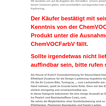
Wir beziehen uns auf die Angaben des Herstellers. Unsere anwe
besten Gewissen geben, sind unverbindlich und begründen kein v
Kaufvertrag.
Der Käufer bestätigt mit se
Kenntnis von der ChemVOC
Produkt unter die Ausnahme
ChemVOCFarbV fällt.
Sollte irgendetwas nicht li
auffindbar sein, bitte rufen
Als House of Kolor® Generalvertretung für Deutschland biet
Effektlack-Zusätzen für die Design-Lackierung respektive d
Ob Sie Ihr Custom Bike, Tuningcar, ... zum Lackveredler wie A
Hand nehmen, spielt im Grunde keine Rolle. Denn mit den E
einfach einzigartig und unverwechselbar aus.
In dieser Kategorie bekommen Sie eine riesige Auswahl an E
Ice Pearls® und Basislacke/Base Coats, uvm.
Sie sehen die Möglichkeiten einer Sonderlackierung sind so
Effektlacken, Pigmenten Basislacken und Kandy-Lacken.