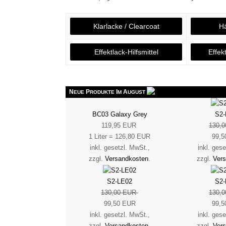
Klarlacke / Clearcoat
Hä
Effektlack-Hilfsmittel
Effek
N
P
I
A
EUE
RODUKTE
M
UGUST
BC03 Galaxy Grey
S2-
119,95 EUR
130,
1 Liter = 126,80 EUR
99,5
inkl. gesetzl. MwSt.,
inkl. ges
zzgl.
Versandkosten
.
zzgl.
Ver
S2-LE02
S2-
130,00 EUR
130,
99,50 EUR
99,5
inkl. gesetzl. MwSt.,
inkl. ges
zzgl.
Versandkosten
.
zzgl.
Ver