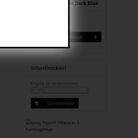
Candy Konzentrat Dark Blue
94,00 EUR
1 Liter = 376,00 EUR
Detail
Schnelleinkauf
Eingabe der Bestellnummer.
x
Schnelleinkauf