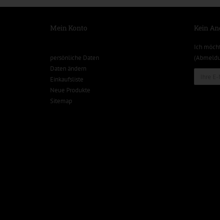
Mein Konto
Kein An
Ich möch
persönliche Daten
(Abmeldun
Daten ändern
Einkaufsliste
Neue Produkte
Sitemap