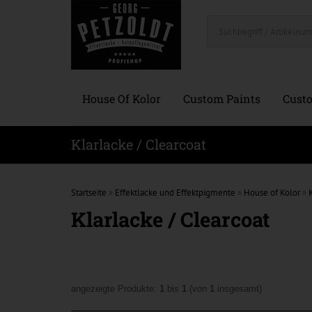
House Of Kolor
Custom Paints
Custo
Klarlacke / Clearcoat
Startseite
»
Effektlacke und Effektpigmente
»
House of Kolor
»
Klarlacke / Clearcoat
angezeigte Produkte:
1
bis
1
(von
1
insgesamt)