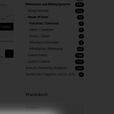
Effektlacke und Effektpigmente
680
ellen
Georg Petzoldt
121
House of Kolor
78
enge:
Klarlacke / Clearcoat
1
t kaufen
Härter / Hardener
3
Primer / Sealer
3
Effektlack-Hilfsmittel
2
Effektfarben, Effektlacke
69
1
Custom Paints
306
ten:
Custom Creative
175
Airbrush, Pinstriping, Blattgold
296
Fachbücher, Magazine und CD- DVD
1
Warenkorb
0 Produkte