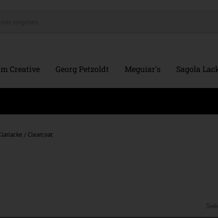
m Creative
Georg Petzoldt
Meguiar's
Sagola Lack
Klarlacke / Clearcoat
Sei