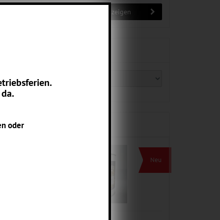
Warenkorb anzeigen
Hersteller
triebsferien.
 da.
Neue Produkte
en oder
Neu