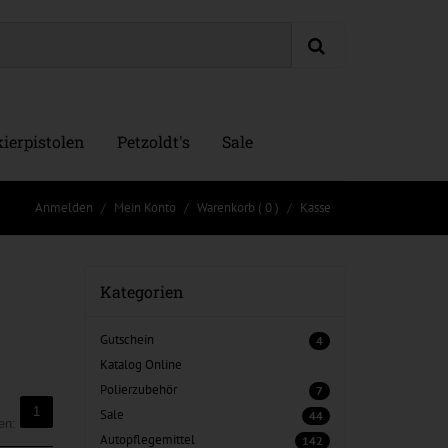
ierpistolen
Petzoldt's
Sale
Anmelden
Mein Konto
Warenkorb
( 0 )
Kasse
Kategorien
Gutschein
4
Katalog Online
Polierzubehör
7
1
Sale
44
ten:
Autopflegemittel
142