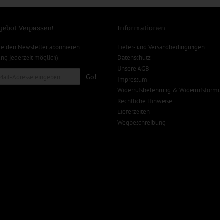
gebot Verpassen!
Informationen
te den Newsletter abonnieren
Liefer- und Versandbedingungen
g jederzeit möglich)
Datenschutz
Unsere AGB
Go!
Impressum
Widerrufsbelehrung & Widerrufsformu
Rechtliche Hinweise
Lieferzeiten
Wegbeschreibung