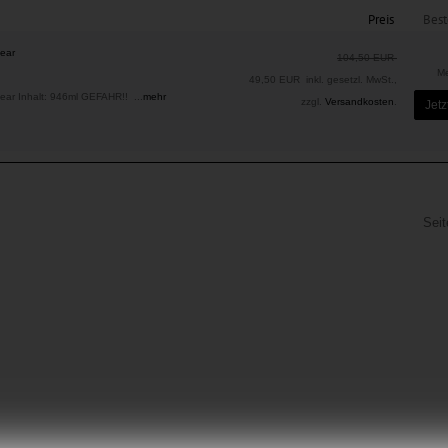
Preis
Best
ear
104,50 EUR
M
49,50 EUR
inkl. gesetzl. MwSt.,
ar Inhalt: 946ml GEFAHR!! ...
mehr
zzgl.
Versandkosten
.
Jetz
Sei