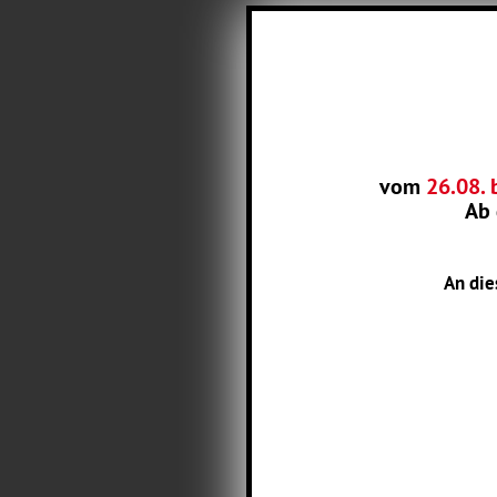
vom
26.08. 
Ab
An die