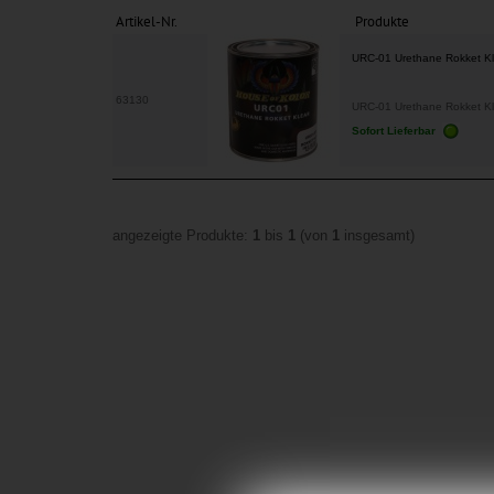
Artikel-Nr.
Produkte
URC-01 Urethane Rokket Kl
63130
URC-01 Urethane Rokket Kle
Sofort Lieferbar
angezeigte Produkte:
1
bis
1
(von
1
insgesamt)