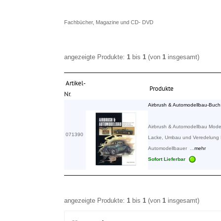
Fachbücher, Magazine und CD- DVD
angezeigte Produkte:
1
bis
1
(von
1
insgesamt)
Artikel-
Produkte
Nr.
Airbrush & Automodellbau-Buch
Airbrush & Automodellbau Modell
071390
Lacke, Umbau und Veredelung
Automodellbauer ...
mehr
Sofort Lieferbar
angezeigte Produkte:
1
bis
1
(von
1
insgesamt)