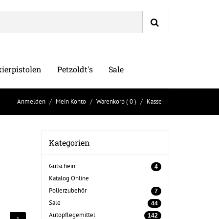
ierpistolen
Petzoldt's
Sale
Anmelden
Mein Konto
Warenkorb
( 0 )
Kasse
Kategorien
Gutschein
4
Katalog Online
Polierzubehör
7
Sale
44
Autopflegemittel
142