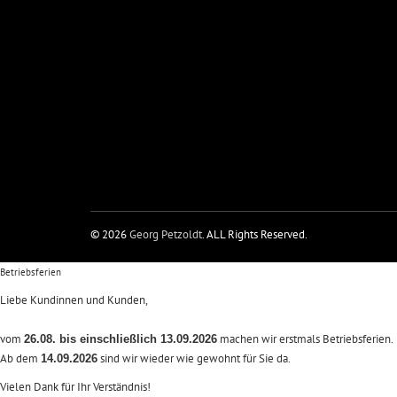
© 2026
Georg Petzoldt
. ALL Rights Reserved.
Betriebsferien
Liebe Kundinnen und Kunden,
vom
machen wir erstmals Betriebsferien.
26.08. bis einschließlich 13.09.2026
Ab dem
sind wir wieder wie gewohnt für Sie da.
14.09.2026
Vielen Dank für Ihr Verständnis!