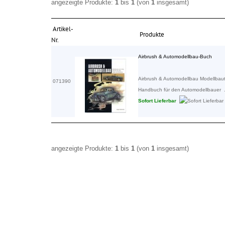
angezeigte Produkte:
1
bis
1
(von
1
insgesamt)
Artikel-
Produkte
Nr.
Airbrush & Automodellbau-Buch
Airbrush & Automodellbau Modellbaut
071390
Handbuch für den Automodellbauer .
Sofort Lieferbar
angezeigte Produkte:
1
bis
1
(von
1
insgesamt)