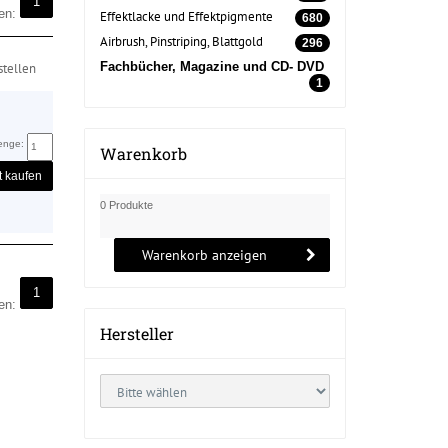
1
ten:
Effektlacke und Effektpigmente
680
Airbrush, Pinstriping, Blattgold
296
Fachbücher, Magazine und CD- DVD
tellen
1
enge:
Warenkorb
t kaufen
0 Produkte
Warenkorb anzeigen
1
ten:
Hersteller