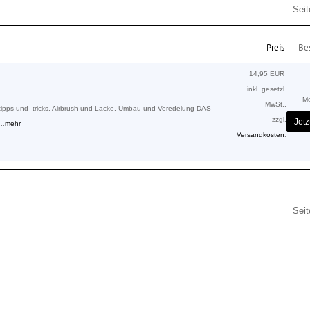
Sei
Preis
Bes
14,95 EUR
inkl. gesetzl.
M
MwSt.,
ipps und -tricks, Airbrush und Lacke, Umbau und Veredelung DAS
zzgl.
Jetz
..
mehr
Versandkosten
.
Sei