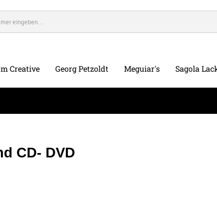
m Creative
Georg Petzoldt
Meguiar's
Sagola Lack
nd CD- DVD