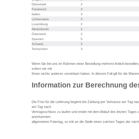
Dänemark
2
Frankreich
3
Italien
3
Lichtenstein
3
Luxemburg
2
Niederlande
2
Österreich
2
Spanien
5
Schweiz
3
Tschechien
3
Wenn Sie bei uns im Rahmen einer Bestellung mehrere Artikel bestellen,
sofern wir mit
Ihnen nichts anderes vereinbart haben. In diesem Fall gilt für die Warense
Information zur Berechnung des
Die Frist für die Lieferung beginnt bei Zahlung per Vorkasse am Tag na
am Tag nach
Vertragsschluss zu laufen und endet mit dem Ablauf des letzten Tages der
anerkannten
allgemeinen Feiertag, so tritt an die Stelle eines solchen Tages der näc