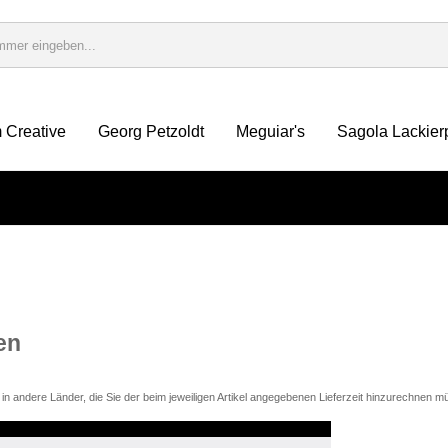
 Creative
Georg Petzoldt
Meguiar's
Sagola Lackier
en
d in andere Länder, die Sie der beim jeweiligen Artikel angegebenen Lieferzeit hinzurechnen m