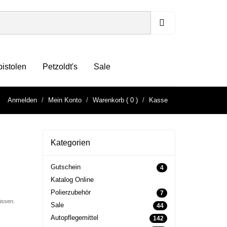
pistolen
Petzoldt's
Sale
Anmelden
Mein Konto
Warenkorb
( 0 )
Kasse
Kategorien
Gutschein
4
Katalog Online
Polierzubehör
7
üssen.
Sale
44
Autopflegemittel
142