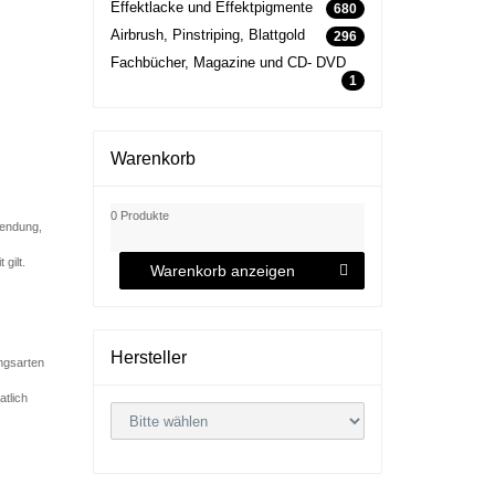
Effektlacke und Effektpigmente
680
Airbrush, Pinstriping, Blattgold
296
Fachbücher, Magazine und CD- DVD
1
Warenkorb
0 Produkte
Sendung,
gilt.
Warenkorb anzeigen
Hersteller
ungsarten
atlich