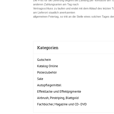
Die Frist für die Lieferung beginnt bei Zahlung per Vorkasse am T
anderen Zahlungsarten am Tag nach
Vertragsschluss zu laufen und endet mit dem Ablauf des letzten Ta
am Lieferort staatlich anerkannten
allgemeinen Feiertag, so tritt an die Stelle eines solchen Tages d
Kategorien
Gutschein
Katalog Online
Polierzubehör
Sale
Autopflegemittel
Effektlacke und Effektpigmente
Airbrush, Pinstriping, Blattgold
Fachbücher, Magazine und CD- DVD