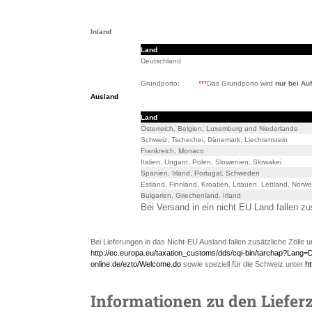
Inland
Land
Deutschland
Grundporto:
***
Das Grundporto wird
nur bei Au
Ausland
Land
Österreich, Belgien, Luxemburg und Niederlande
Schweiz, Tschechei, Dänemark, Liechtenstein
Frankreich, Monaco
Italien, Ungarn, Polen, Slowenien, Slowakei
Spanien, Irland, Portugal, Schweden
Estland, Finnland, Kroatien, Litauen, Lettland, Norw
Bulgarien, Griechenland, Irland
Bei Versand in ein nicht EU Land fallen zu
Bei Lieferungen in das Nicht-EU Ausland fallen zusätzliche Zölle 
http://ec.europa.eu/taxation_customs/dds/cqi-bin/tarchap?Lang=
online.de/ezto/Welcome.do
sowie speziell für die Schweiz unter
ht
Informationen zu den Lieferz