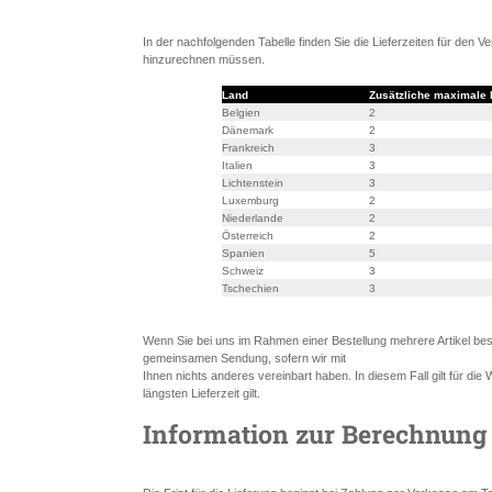
In der nachfolgenden Tabelle finden Sie die Lieferzeiten für den V
hinzurechnen müssen.
Land
Zusätzliche maximale 
Belgien
2
Dänemark
2
Frankreich
3
Italien
3
Lichtenstein
3
Luxemburg
2
Niederlande
2
Österreich
2
Spanien
5
Schweiz
3
Tschechien
3
Wenn Sie bei uns im Rahmen einer Bestellung mehrere Artikel bestel
gemeinsamen Sendung, sofern wir mit
Ihnen nichts anderes vereinbart haben. In diesem Fall gilt für die 
längsten Lieferzeit gilt.
Information zur Berechnung 