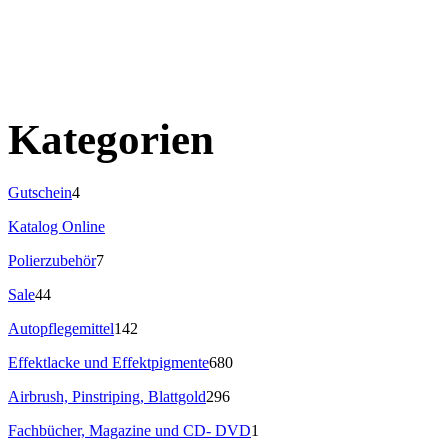
Kategorien
Gutschein
4
Katalog Online
Polierzubehör
7
Sale
44
Autopflegemittel
142
Effektlacke und Effektpigmente
680
Airbrush, Pinstriping, Blattgold
296
Fachbücher, Magazine und CD- DVD
1