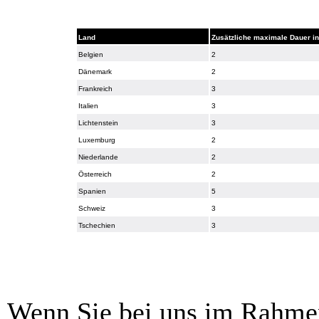
Land
Zusätzliche maximale Dauer i
Belgien
2
Dänemark
2
Frankreich
3
Italien
3
Lichtenstein
3
Luxemburg
2
Niederlande
2
Österreich
2
Spanien
5
Schweiz
3
Tschechien
3
Wenn Sie bei uns im Rahmen