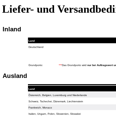
Liefer- und Versandbed
Inland
Land
Deutschland
Grundporto:
***
Das Grundporto wird
nur bei Auftragswert u
Ausland
Land
Österreich, Belgien, Luxemburg und Niederlande
Schweiz, Tschechei, Dänemark, Liechtenstein
Frankreich, Monaco
Italien, Ungarn, Polen, Slowenien, Slowakei