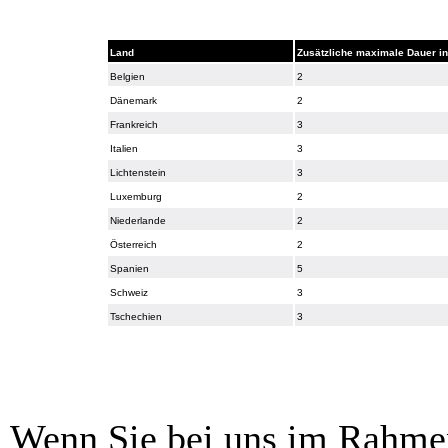
Land
Zusätzliche maximale Dauer i
Belgien
2
Dänemark
2
Frankreich
3
Italien
3
Lichtenstein
3
Luxemburg
2
Niederlande
2
Österreich
2
Spanien
5
Schweiz
3
Tschechien
3
Wenn Sie bei uns im Rahmen