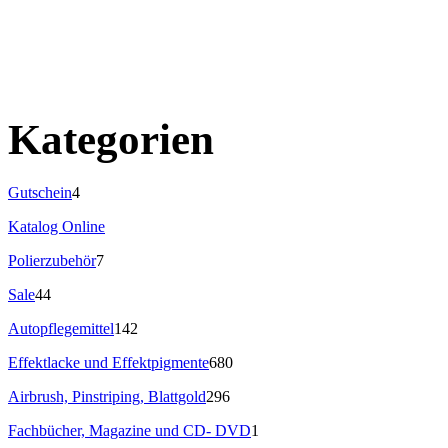
Kategorien
Gutschein
4
Katalog Online
Polierzubehör
7
Sale
44
Autopflegemittel
142
Effektlacke und Effektpigmente
680
Airbrush, Pinstriping, Blattgold
296
Fachbücher, Magazine und CD- DVD
1