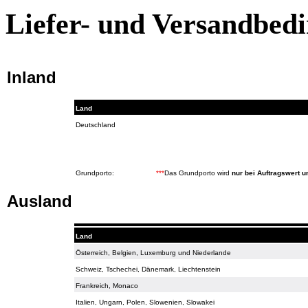
Liefer- und Versandbed
Inland
Land
Deutschland
Grundporto:
***
Das Grundporto wird
nur bei Auftragswert u
Ausland
Land
Österreich, Belgien, Luxemburg und Niederlande
Schweiz, Tschechei, Dänemark, Liechtenstein
Frankreich, Monaco
Italien, Ungarn, Polen, Slowenien, Slowakei