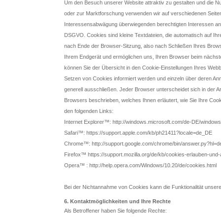
Um den Besuch unserer Website attraktiv zu gestalten und die 
oder zur Marktforschung verwenden wir auf verschiedenen Seite
Interessensabwägung überwiegenden berechtigten Interessen an ein
DSGVO. Cookies sind kleine Textdateien, die automatisch auf I
nach Ende der Browser-Sitzung, also nach Schließen Ihres Brows
Ihrem Endgerät und ermöglichen uns, Ihren Browser beim nächst
können Sie der Übersicht in den Cookie-Einstellungen Ihres Web
Setzen von Cookies informiert werden und einzeln über deren A
generell ausschließen. Jeder Browser unterscheidet sich in der Art
Browsers beschrieben, welches Ihnen erläutert, wie Sie Ihre Cook
den folgenden Links:
Internet Explorer™: http://windows.microsoft.com/de-DE/windows-
Safari™: https://support.apple.com/kb/ph21411?locale=de_DE
Chrome™: http://support.google.com/chrome/bin/answer.py?hl
Firefox™ https://support.mozilla.org/de/kb/cookies-erlauben-und
Opera™ : http://help.opera.com/Windows/10.20/de/cookies.html
Bei der Nichtannahme von Cookies kann die Funktionalität unsere
6. Kontaktmöglichkeiten und Ihre Rechte
Als Betroffener haben Sie folgende Rechte: