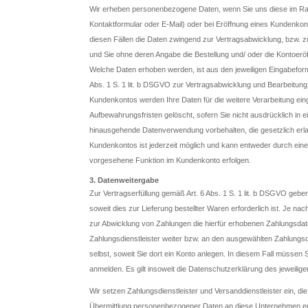
Wir erheben personenbezogene Daten, wenn Sie uns diese im Rahm
Kontaktformular oder E-Mail) oder bei Eröffnung eines Kundenkontos
diesen Fällen die Daten zwingend zur Vertragsabwicklung, bzw. 
und Sie ohne deren Angabe die Bestellung und/ oder die Kontoerö
Welche Daten erhoben werden, ist aus den jeweiligen Eingabeformu
Abs. 1 S. 1 lit. b DSGVO zur Vertragsabwicklung und Bearbeitung
Kundenkontos werden Ihre Daten für die weitere Verarbeitung ein
Aufbewahrungsfristen gelöscht, sofern Sie nicht ausdrücklich in e
hinausgehende Datenverwendung vorbehalten, die gesetzlich erlaub
Kundenkontos ist jederzeit möglich und kann entweder durch eine
vorgesehene Funktion im Kundenkonto erfolgen.
3. Datenweitergabe
Zur Vertragserfüllung gemäß Art. 6 Abs. 1 S. 1 lit. b DSGVO gebe
soweit dies zur Lieferung bestellter Waren erforderlich ist. Je n
zur Abwicklung von Zahlungen die hierfür erhobenen Zahlungsdaten
Zahlungsdienstleister weiter bzw. an den ausgewählten Zahlungsd
selbst, soweit Sie dort ein Konto anlegen. In diesem Fall müssen
anmelden. Es gilt insoweit die Datenschutzerklärung des jeweilige
Wir setzen Zahlungsdienstleister und Versanddienstleister ein, di
Übermittlung personenbezogener Daten an diese Unternehmen erfol