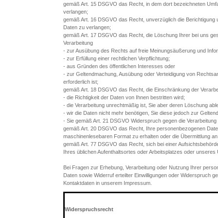
gemäß Art. 15 DSGVO das Recht, in dem dort bezeichneten Umfa
verlangen;
gemäß Art. 16 DSGVO das Recht, unverzüglich die Berichtigung u
Daten zu verlangen;
gemäß Art. 17 DSGVO das Recht, die Löschung Ihrer bei uns ges
Verarbeitung
- zur Ausübung des Rechts auf freie Meinungsäußerung und Infor
- zur Erfüllung einer rechtlichen Verpflichtung;
- aus Gründen des öffentlichen Interesses oder
- zur Geltendmachung, Ausübung oder Verteidigung von Rechts
erforderlich ist;
gemäß Art. 18 DSGVO das Recht, die Einschränkung der Verarbe
- die Richtigkeit der Daten von Ihnen bestritten wird;
- die Verarbeitung unrechtmäßig ist, Sie aber deren Löschung abl
- wir die Daten nicht mehr benötigen, Sie diese jedoch zur Gel
- Sie gemäß Art. 21 DSGVO Widerspruch gegen die Verarbeitung 
gemäß Art. 20 DSGVO das Recht, Ihre personenbezogenen Daten, di
maschinenlesebaren Format zu erhalten oder die Übermittlung an
gemäß Art. 77 DSGVO das Recht, sich bei einer Aufsichtsbehörde
Ihres üblichen Aufenthaltsortes oder Arbeitsplatzes oder unser
Bei Fragen zur Erhebung, Verarbeitung oder Nutzung Ihrer pers
Daten sowie Widerruf erteilter Einwilligungen oder Widerspruch 
Kontaktdaten in unserem Impressum.
********************************************************************
Widerspruchsrecht