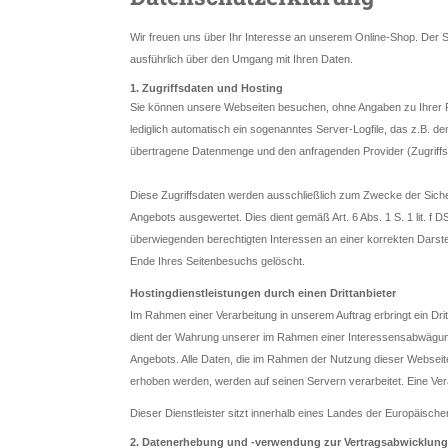
Wir freuen uns über Ihr Interesse an unserem Online-Shop. Der Sc
ausführlich über den Umgang mit Ihren Daten.
1. Zugriffsdaten und Hosting
Sie können unsere Webseiten besuchen, ohne Angaben zu Ihrer P
lediglich automatisch ein sogenanntes Server-Logfile, das z.B. d
übertragene Datenmenge und den anfragenden Provider (Zugriffsd
Diese Zugriffsdaten werden ausschließlich zum Zwecke der Siche
Angebots ausgewertet. Dies dient gemäß Art. 6 Abs. 1 S. 1 lit
überwiegenden berechtigten Interessen an einer korrekten Darst
Ende Ihres Seitenbesuchs gelöscht.
Hostingdienstleistungen durch einen Drittanbieter
Im Rahmen einer Verarbeitung in unserem Auftrag erbringt ein Dri
dient der Wahrung unserer im Rahmen einer Interessensabwägung
Angebots. Alle Daten, die im Rahmen der Nutzung dieser Webseit
erhoben werden, werden auf seinen Servern verarbeitet. Eine Vera
Dieser Dienstleister sitzt innerhalb eines Landes der Europäisc
2. Datenerhebung und -verwendung zur Vertragsabwicklung