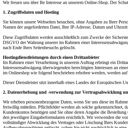
Wir freuen uns über Ihr Interesse an unserem Online-Shop. Der Schut
1. Zugriffsdaten und Hosting
Sie können unsere Webseiten besuchen, ohne Angaben zu Ihrer Person
Namen der angeforderten Datei, Ihre IP-Adresse, Datum und Uhrzeit 
Diese Zugriffsdaten werden ausschließlich zum Zwecke der Sicherstell
DSGVO der Wahrung unserer im Rahmen einer Interessensabwägung übe
nach Ende Ihres Seitenbesuchs gelöscht.
Hostingdienstleistungen durch einen Drittanbieter
Im Rahmen einer Verarbeitung in unserem Auftrag erbringt ein Dritta
Interessensabwägung überwiegenden berechtigten Interessen an einer
im Onlineshop wie folgend beschrieben erhoben werden, werden auf se
Dieser Dienstleister sitzt innerhalb eines Landes der Europäischen 
2. Datenerhebung und -verwendung zur Vertragsabwicklung un
Wir erheben personenbezogene Daten, wenn Sie uns diese im Rahmen 
freiwillig mitteilen. Pflichtfelder werden als solche gekennzeichnet
Kundenkontos benötigen und Sie ohne deren Angabe die Bestellung u
den jeweiligen Eingabeformularen ersichtlich. Wir verwenden die vo
vollständiger Abwicklung des Vertrages oder Löschung Ihres Kundenk
Aufbewahrungsfristen gelöscht, sofern Sie nicht ausdrücklich in ein