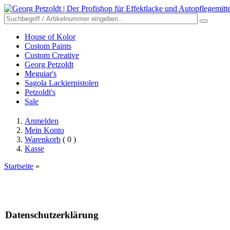
House of Kolor
Custom Paints
Custom Creative
Georg Petzoldt
Meguiar's
Sagola Lackierpistolen
Petzoldt's
Sale
Anmelden
Mein Konto
Warenkorb
( 0 )
Kasse
Startseite
»
Datenschutzerklärung