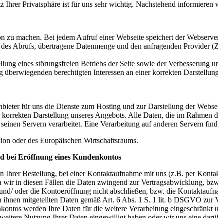
z Ihrer Privatsphäre ist für uns sehr wichtig. Nachstehend informieren
 zu machen. Bei jedem Aufruf einer Webseite speichert der Webserver l
des Abrufs, übertragene Datenmenge und den anfragenden Provider (Zu
ung eines störungsfreien Betriebs der Seite sowie der Verbesserung uns
rwiegenden berechtigten Interessen an einer korrekten Darstellung 
nbieter für uns die Dienste zum Hosting und zur Darstellung der Webs
 korrekten Darstellung unseres Angebots. Alle Daten, die im Rahmen 
inen Servern verarbeitet. Eine Verarbeitung auf anderen Servern findet
Union oder des Europäischen Wirtschaftsraums.
d bei Eröffnung eines Kundenkontos
Ihrer Bestellung, bei einer Kontaktaufnahme mit uns (z.B. per Konta
, da wir in diesen Fällen die Daten zwingend zur Vertragsabwicklung, 
nd/ oder die Kontoeröffnung nicht abschließen, bzw. die Kontaktaufn
n ihnen mitgeteilten Daten gemäß Art. 6 Abs. 1 S. 1 lit. b DSGVO zur
ontos werden Ihre Daten für die weitere Verarbeitung eingeschränkt u
e weitere Nutzung Ihrer Daten eingewilligt haben oder wir uns eine da