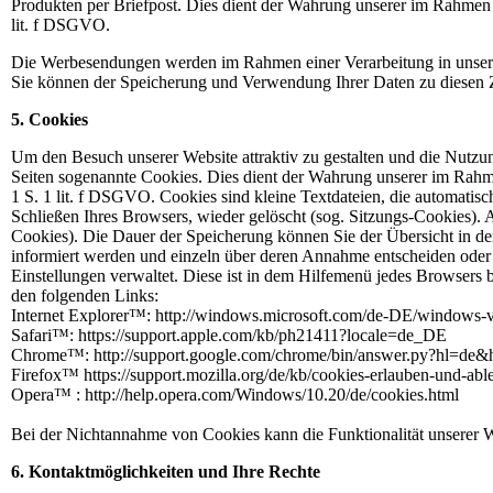
Produkten per Briefpost. Dies dient der Wahrung unserer im Rahmen
lit. f DSGVO.
Die Werbesendungen werden im Rahmen einer Verarbeitung in unserem 
Sie können der Speicherung und Verwendung Ihrer Daten zu diesen Z
5. Cookies
Um den Besuch unserer Website attraktiv zu gestalten und die Nutz
Seiten sogenannte Cookies. Dies dient der Wahrung unserer im Rahme
1 S. 1 lit. f DSGVO. Cookies sind kleine Textdateien, die automati
Schließen Ihres Browsers, wieder gelöscht (sog. Sitzungs-Cookies).
Cookies). Die Dauer der Speicherung können Sie der Übersicht in de
informiert werden und einzeln über deren Annahme entscheiden oder d
Einstellungen verwaltet. Diese ist in dem Hilfemenü jedes Browsers b
den folgenden Links:
Internet Explorer™: http://windows.microsoft.com/de-DE/windows-v
Safari™: https://support.apple.com/kb/ph21411?locale=de_DE
Chrome™: http://support.google.com/chrome/bin/answer.py?hl=d
Firefox™ https://support.mozilla.org/de/kb/cookies-erlauben-und-ab
Opera™ : http://help.opera.com/Windows/10.20/de/cookies.html
Bei der Nichtannahme von Cookies kann die Funktionalität unserer W
6. Kontaktmöglichkeiten und Ihre Rechte