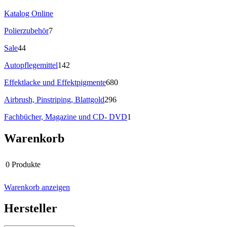
Katalog Online
Polierzubehör
7
Sale
44
Autopflegemittel
142
Effektlacke und Effektpigmente
680
Airbrush, Pinstriping, Blattgold
296
Fachbücher, Magazine und CD- DVD
1
Warenkorb
0 Produkte
Warenkorb anzeigen
Hersteller