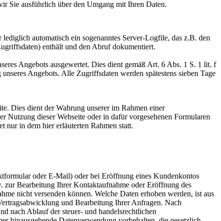
 wir Sie ausführlich über den Umgang mit Ihren Daten.
ediglich automatisch ein sogenanntes Server-Logfile, das z.B. den
griffsdaten) enthält und den Abruf dokumentiert.
eres Angebots ausgewertet. Dies dient gemäß Art. 6 Abs. 1 S. 1 lit. f
unseres Angebots. Alle Zugriffsdaten werden spätestens sieben Tage
eite. Dies dient der Wahrung unserer im Rahmen einer
der Nutzung dieser Webseite oder in dafür vorgesehenen Formularen
 nur in dem hier erläuterten Rahmen statt.
ktformular oder E-Mail) oder bei Eröffnung eines Kundenkontos
bzw. zur Bearbeitung Ihrer Kontaktaufnahme oder Eröffnung des
ahme nicht versenden können. Welche Daten erhoben werden, ist aus
 Vertragsabwicklung und Bearbeitung Ihrer Anfragen. Nach
nd nach Ablauf der steuer- und handelsrechtlichen
rüber hinausgehende Datenverwendung vorbehalten, die gesetzlich