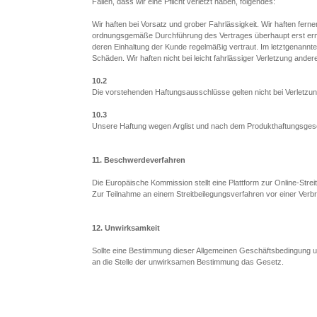
Fällen, dass wir eine Pflicht verletzt haben, folgendes:
Wir haften bei Vorsatz und grober Fahrlässigkeit. Wir haften ferner
ordnungsgemäße Durchführung des Vertrages überhaupt erst ermö
deren Einhaltung der Kunde regelmäßig vertraut. Im letztgenannten
Schäden. Wir haften nicht bei leicht fahrlässiger Verletzung andere
10.2
Die vorstehenden Haftungsausschlüsse gelten nicht bei Verletzu
10.3
Unsere Haftung wegen Arglist und nach dem Produkthaftungsgeset
11. Beschwerdeverfahren
Die Europäische Kommission stellt eine Plattform zur Online-Streit
Zur Teilnahme an einem Streitbeilegungsverfahren vor einer Verbrau
12. Unwirksamkeit
Sollte eine Bestimmung dieser Allgemeinen Geschäftsbedingung unw
an die Stelle der unwirksamen Bestimmung das Gesetz.