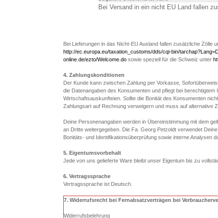
Bei Versand in ein nicht EU Land fallen zu
Bei Lieferungen in das Nicht-EU Ausland fallen zusätzliche Zölle 
http://ec.europa.eu/taxation_customs/dds/cqi-bin/tarchap?Lang=
online.de/ezto/Welcome.do
sowie speziell für die Schweiz unter
ht
4. Zahlungskonditionen
Der Kunde kann zwischen Zahlung per Vorkasse, Sofortüberweisun
die Datenangaben des Konsumenten und pflegt bei berechtigtem
Wirtschaftsauskunfteien. Sollte die Bonität des Konsumenten nich
Zahlungsart auf Rechnung verweigern und muss auf alternative Z
Deine Personenangaben werden in Übereinstimmung mit dem ge
an Dritte weitergegeben. Die Fa. Georg Petzoldt verwendet De
Bonitäts- und Identifikationsüberprüfung sowie interne Analysen 
5. Eigentumsvorbehalt
Jede von uns gelieferte Ware bleibt unser Eigentum bis zu vollst
6. Vertragssprache
Vertragssprache ist Deutsch.
7. Widerrufsrecht bei Fernabsatzverträgen bei Verbraucherv
Widerrufsbelehrung