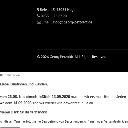
Rehstr. 15, 58089 Hagen
02331 - 78 87 20
Email:
shop@georg-petzoldt.de
© 2026
Georg Petzoldt
. ALL Rights Reserved.
Betriebsferien
Liebe Kundinnen und Kunden,
vom
machen wir erstmals Betriebsferien.
26.08. bis einschließlich 13.09.2026
Ab dem
sind wir wieder wie gewohnt für Sie da.
14.09.2026
Vielen Dank für Ihr Verständnis!
An diesen Tagen erfolgt keine Bearbeitung von Bestellungen, Anfragen oder Versandaufträgen