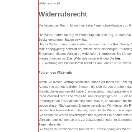
Widerrufsrecht
Widerrufsrecht
Sie haben das Recht, binnen vierzehn Tagen ohne Angabe von Gr
Die Widerrufsfrist beträgt vierzehn Tage ab dem Tag, an dem Sie od
Besitz genommen haben bzw. hat.
Um Ihr Widerrufsrecht auszuüben, müssen Sie uns (Fa. Georg Pe
Mail: shop@georg-petzoldt.de) mittels einer eindeutigen Erklärung 
Entschluss, diesen Vertrag zu widerrufen, informieren. Sie könn
vorgeschrieben ist. Das Widerrufsformular finden Sie
hier
.
Zur Wahrung der Widerrufsfrist reicht es aus, dass Sie die Mitte
Folgen des Widerrufs
Wenn Sie diesen Vertrag widerrufen, haben wir Ihnen alle Zahlunge
Ausnahme der zusätzlichen Kosten, die sich daraus ergeben, dass
Standardlieferung gewählt haben), unverzüglich und spätestens 
Ihren Widerruf dieses Vertrags bei uns eingegangen ist. Für die
ursprünglichen Transaktion eingesetzt haben, es sei denn, mit I
wegen dieser Rückzahlung Entgelte berechnet. Wir können die Rü
Sie den Nachweis erbracht haben, dass Sie die Waren zurückgesa
Sie haben die Waren unverzüglich und in jedem Fall spätestens 
Vertrags unterrichten, an uns zurückzusenden oder zu übergeben. 
Tagen absenden.
Sie tragen die unmittelbaren Kosten der Rücksendung der Waren