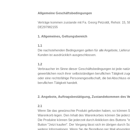
Allgemeine Geschäftsbedingungen
Verträge kommen zustande mit Fa. Georg Petzoldt, Rehstr. 15, 
DE297982155
1. Allgemeines, Geltungsbereich
1.1
Die nachstehenden Bedingungen gelten für alle Angebote, Liefer
Kunden ist ausdrücklich ausgeschlossen.
1.2
Verbraucher im Sinne dieser Geschäftsbedingungen ist jede natür
gewerblichen noch ihrer selbstständigen beruflichen Tätigkeit zu
oder eine rechtsfähige Personengesellschaft, die bei Abschluss 
beruflichen Tätigkeit handelt.
2. Angebote, Auftragsbestätigung, Zustandekommen des Ve
2.1
Wenn Sie das gewünschte Produkt gefunden haben, so können Sie 
Warenkorb legen. Den Inhalt des Warenkorbes können Sie jederze
Die Produkte können Sie jederzeit durch Anklicken des Buttons "e
Button "Jetzt kaufen". Der Vorgang lässt sich im übrigen durch S
weitere Informationen. Wenn Sie die Bestellung per Mail absende