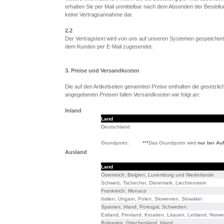
erhalten Sie per Mail unmittelbar nach dem Absenden der Bestellu
keine Vertragsannahme dar.
2.2
Der Vertragstext wird von uns auf unseren Systemen gespeichert,
dem Kunden per E-Mail zugesendet.
3. Preise und Versandkosten
Die auf den Artikelseiten genannten Preise enthalten die gesetzli
angegebenen Preisen fallen Versandkosten wie folgt an:
Inland
Land
Deutschland
Grundporto:
***
Das Grundporto wird
nur bei Au
Ausland
Land
Österreich, Belgien, Luxemburg und Niederlande
Schweiz, Tschechei, Dänemark, Liechtenstein
Frankreich, Monaco
Italien, Ungarn, Polen, Slowenien, Slowakei
Spanien, Irland, Portugal, Schweden
Estland, Finnland, Kroatien, Litauen, Lettland, Norw
Bulgarien, Griechenland, Irland