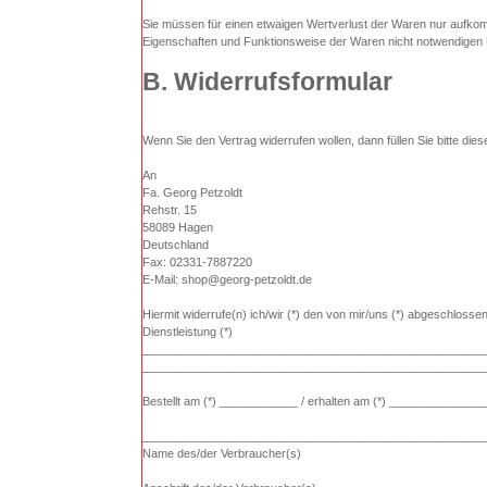
Sie müssen für einen etwaigen Wertverlust der Waren nur aufkom
Eigenschaften und Funktionsweise der Waren nicht notwendigen 
B. Widerrufsformular
Wenn Sie den Vertrag widerrufen wollen, dann füllen Sie bitte di
An
Fa. Georg Petzoldt
Rehstr. 15
58089 Hagen
Deutschland
Fax: 02331-7887220
E-Mail: shop@georg-petzoldt.de
Hiermit widerrufe(n) ich/wir (*) den von mir/uns (*) abgeschloss
Dienstleistung (*)
____________________________________________________
____________________________________________________
Bestellt am (*) ____________ / erhalten am (*) ______________
____________________________________________________
Name des/der Verbraucher(s)