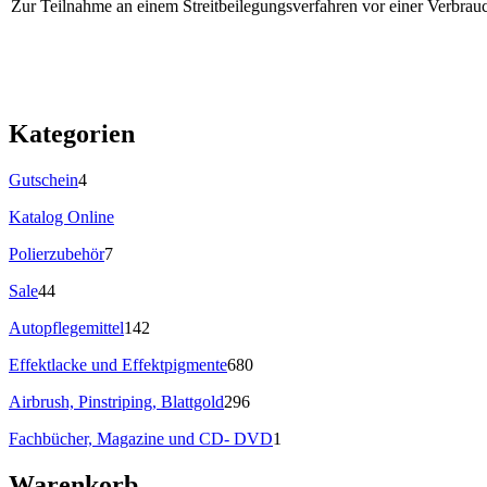
Zur Teilnahme an einem Streitbeilegungsverfahren vor einer Verbrauche
Kategorien
Gutschein
4
Katalog Online
Polierzubehör
7
Sale
44
Autopflegemittel
142
Effektlacke und Effektpigmente
680
Airbrush, Pinstriping, Blattgold
296
Fachbücher, Magazine und CD- DVD
1
Warenkorb