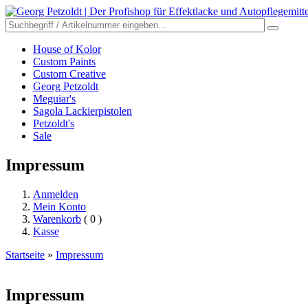
House of Kolor
Custom Paints
Custom Creative
Georg Petzoldt
Meguiar's
Sagola Lackierpistolen
Petzoldt's
Sale
Impressum
Anmelden
Mein Konto
Warenkorb
( 0 )
Kasse
Startseite
»
Impressum
Impressum