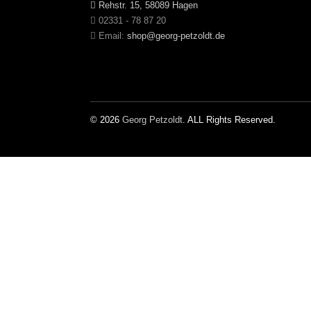
Rehstr. 15, 58089 Hagen
02331 - 78 87 20
Email:
shop@georg-petzoldt.de
© 2026
Georg Petzoldt
. ALL Rights Reserved.