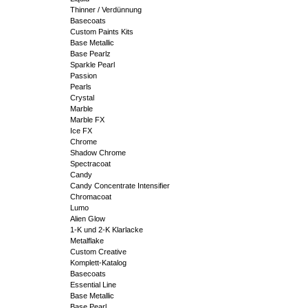
Thinner / Verdünnung
Basecoats
Custom Paints Kits
Base Metallic
Base Pearlz
Sparkle Pearl
Passion
Pearls
Crystal
Marble
Marble FX
Ice FX
Chrome
Shadow Chrome
Spectracoat
Candy
Candy Concentrate Intensifier
Chromacoat
Lumo
Alien Glow
1-K und 2-K Klarlacke
Metalflake
Custom Creative
Komplett-Katalog
Basecoats
Essential Line
Base Metallic
Base Pearl