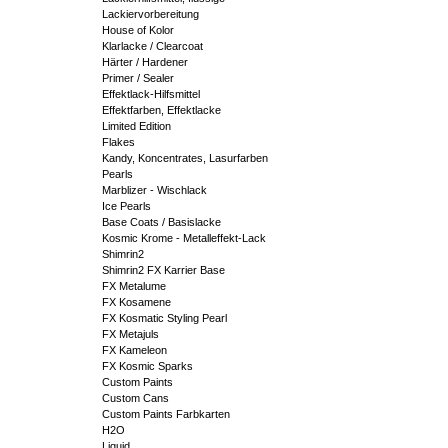
Lackiervorbereitung
House of Kolor
Klarlacke / Clearcoat
Härter / Hardener
Primer / Sealer
Effektlack-Hilfsmittel
Effektfarben, Effektlacke
Limited Edition
Flakes
Kandy, Koncentrates, Lasurfarben
Pearls
Marblizer - Wischlack
Ice Pearls
Base Coats / Basislacke
Kosmic Krome - Metalleffekt-Lack
Shimrin2
Shimrin2 FX Karrier Base
FX Metalume
FX Kosamene
FX Kosmatic Styling Pearl
FX Metajuls
FX Kameleon
FX Kosmic Sparks
Custom Paints
Custom Cans
Custom Paints Farbkarten
H2O
Liquid