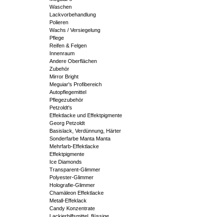
Waschen
Lackvorbehandlung
Polieren
Wachs / Versiegelung
Pflege
Reifen & Felgen
Innenraum
Andere Oberflächen
Zubehör
Mirror Bright
Meguiar's Profibereich
Autopflegemittel
Pflegezubehör
Petzoldt's
Effektlacke und Effektpigmente
Georg Petzoldt
Basislack, Verdünnung, Härter
Sonderfarbe Manta Manta
Mehrfarb-Effektlacke
Effektpigmente
Ice Diamonds
Transparent-Glimmer
Polyester-Glimmer
Holografie-Glimmer
Chamäleon Effektlacke
Metall-Effeklack
Candy Konzentrate
Lackierhilfsmittel, flüssige