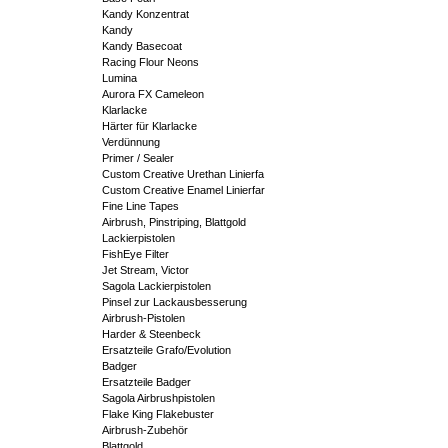
Kandy Konzentrat
Kandy
Kandy Basecoat
Racing Flour Neons
Lumina
Aurora FX Cameleon
Klarlacke
Härter für Klarlacke
Verdünnung
Primer / Sealer
Custom Creative Urethan Linierfa
Custom Creative Enamel Linierfar
Fine Line Tapes
Airbrush, Pinstriping, Blattgold
Lackierpistolen
FishEye Filter
Jet Stream, Victor
Sagola Lackierpistolen
Pinsel zur Lackausbesserung
Airbrush-Pistolen
Harder & Steenbeck
Ersatzteile Grafo/Evolution
Badger
Ersatzteile Badger
Sagola Airbrushpistolen
Flake King Flakebuster
Airbrush-Zubehör
Blattgold