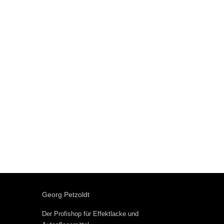
Georg Petzoldt
Der Profishop für
Effektlacke
und