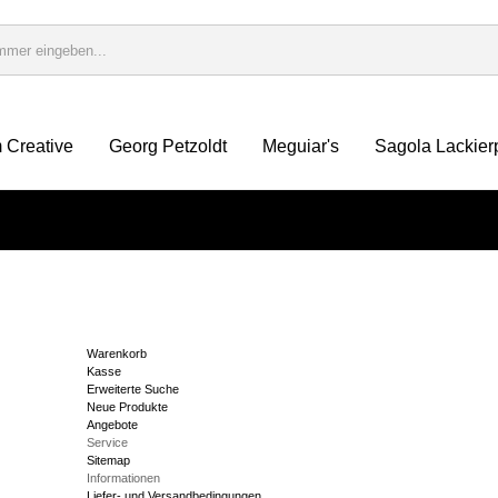
 Creative
Georg Petzoldt
Meguiar's
Sagola Lackier
Warenkorb
Kasse
Erweiterte Suche
Neue Produkte
Angebote
Service
Sitemap
Informationen
Liefer- und Versandbedingungen