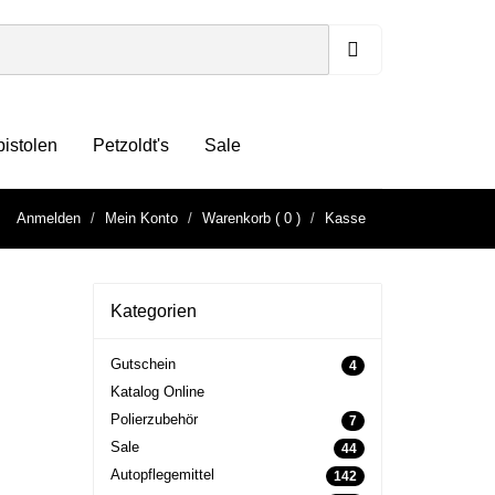
pistolen
Petzoldt's
Sale
Anmelden
Mein Konto
Warenkorb
( 0 )
Kasse
Kategorien
Gutschein
4
Katalog Online
Polierzubehör
7
Sale
44
Autopflegemittel
142