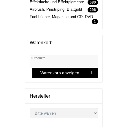
Effektlacke und Effektpigmente
680
Airbrush, Pinstriping, Blattgold
296
Fachbücher, Magazine und CD- DVD
1
Warenkorb
0 Produkte
Warenkorb anzeigen
Hersteller