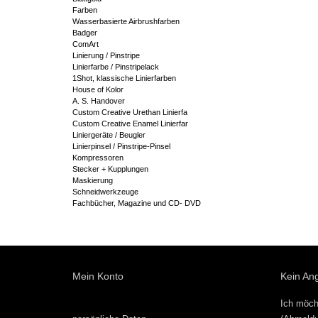
Farben
Wasserbasierte Airbrushfarben
Badger
ComArt
Linierung / Pinstripe
Linierfarbe / Pinstripelack
1Shot, klassische Linierfarben
House of Kolor
A. S. Handover
Custom Creative Urethan Linierfa
Custom Creative Enamel Linierfar
Liniergeräte / Beugler
Linierpinsel / Pinstripe-Pinsel
Kompressoren
Stecker + Kupplungen
Maskierung
Schneidwerkzeuge
Fachbücher, Magazine und CD- DVD
Mein Konto
Kein An
Ich möch