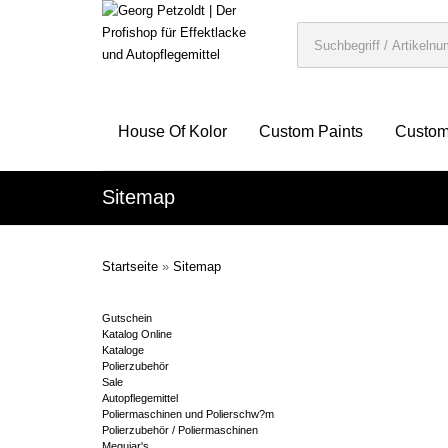
House Of Kolor
Custom Paints
Custom
Sitemap
Startseite
»
Sitemap
Gutschein
Katalog Online
Kataloge
Polierzubehör
Sale
Autopflegemittel
Poliermaschinen und Polierschw?m
Polierzubehör / Poliermaschinen
Meguiar's