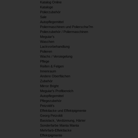
Katalog Online
Kataloge
Polierzubehör
Sale
Autopflegemittel
Poliermaschinen und Polierschw?m
Polierzubehör / Poliermaschinen
Meguiar's
Waschen
Lackvorbehandlung
Polieren
Wachs / Versiegelung
Pflege
Reifen & Felgen
Innenraum
Andere Oberflächen
Zubehör
Mirror Bright
Meguiar's Profibereich
Autopflegemittel
Pflegezubehör
Petzoldt's
Effektlacke und Effektpigmente
Georg Petzoldt
Basislack, Verdünnung, Härter
Sonderfarbe Manta Manta
Mehrfarb-Effektlacke
Effektpigmente