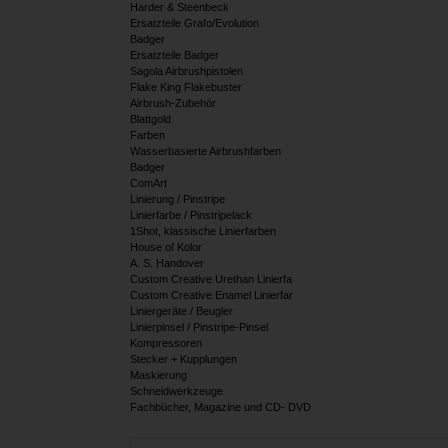
Harder & Steenbeck
Ersatzteile Grafo/Evolution
Badger
Ersatzteile Badger
Sagola Airbrushpistolen
Flake King Flakebuster
Airbrush-Zubehör
Blattgold
Farben
Wasserbasierte Airbrushfarben
Badger
ComArt
Linierung / Pinstripe
Linierfarbe / Pinstripelack
1Shot, klassische Linierfarben
House of Kolor
A. S. Handover
Custom Creative Urethan Linierfa
Custom Creative Enamel Linierfar
Liniergeräte / Beugler
Linierpinsel / Pinstripe-Pinsel
Kompressoren
Stecker + Kupplungen
Maskierung
Schneidwerkzeuge
Fachbücher, Magazine und CD- DVD