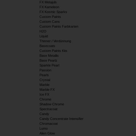
FX Metajuls
FX Kameleon
FX Kosmic Sparks
Custom Paints
Custom Cans
Custom Paints Farbkarten
H2O
Liquid
Thinner / Verdünnung
Basecoats
Custom Paints Kits
Base Metallic
Base Pearlz
Sparkle Pearl
Passion
Pearls
Crystal
Marble
Marble FX
Ice FX
Chrome
Shadow Chrome
Spectracoat
Candy
Candy Concentrate Intensifier
Chromacoat
Lumo
Alien Glow