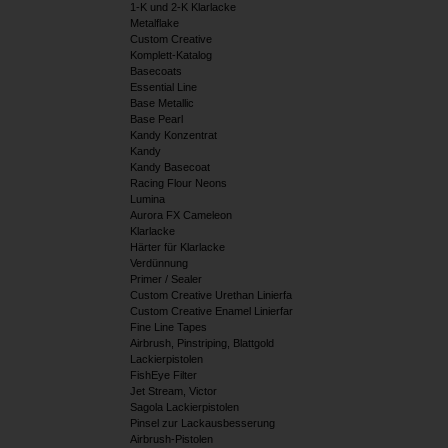
1-K und 2-K Klarlacke
Metalflake
Custom Creative
Komplett-Katalog
Basecoats
Essential Line
Base Metallic
Base Pearl
Kandy Konzentrat
Kandy
Kandy Basecoat
Racing Flour Neons
Lumina
Aurora FX Cameleon
Klarlacke
Härter für Klarlacke
Verdünnung
Primer / Sealer
Custom Creative Urethan Linierfa
Custom Creative Enamel Linierfar
Fine Line Tapes
Airbrush, Pinstriping, Blattgold
Lackierpistolen
FishEye Filter
Jet Stream, Victor
Sagola Lackierpistolen
Pinsel zur Lackausbesserung
Airbrush-Pistolen