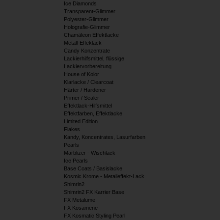
Ice Diamonds
Transparent-Glimmer
Polyester-Glimmer
Holografie-Glimmer
Chamäleon Effektlacke
Metall-Effeklack
Candy Konzentrate
Lackierhilfsmittel, flüssige
Lackiervorbereitung
House of Kolor
Klarlacke / Clearcoat
Härter / Hardener
Primer / Sealer
Effektlack-Hilfsmittel
Effektfarben, Effektlacke
Limited Edition
Flakes
Kandy, Koncentrates, Lasurfarben
Pearls
Marblizer - Wischlack
Ice Pearls
Base Coats / Basislacke
Kosmic Krome - Metalleffekt-Lack
Shimrin2
Shimrin2 FX Karrier Base
FX Metalume
FX Kosamene
FX Kosmatic Styling Pearl