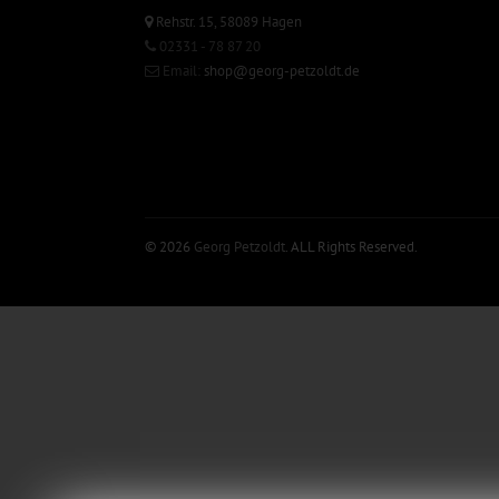
Rehstr. 15, 58089 Hagen
02331 - 78 87 20
Email:
shop@georg-petzoldt.de
© 2026
Georg Petzoldt
. ALL Rights Reserved.