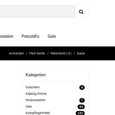
pistolen
Petzoldt's
Sale
Anmelden
Mein Konto
Warenkorb
( 0 )
Kasse
Kategorien
Gutschein
4
Katalog Online
Polierzubehör
7
Sale
44
Autopflegemittel
142