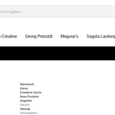
 Creative
Georg Petzoldt
Meguiar's
Sagola Lackier
Warenkorb
Kasse
Erweiterte Suche
Neue Produkte
Angebote
Service
Sitemap
Informationen