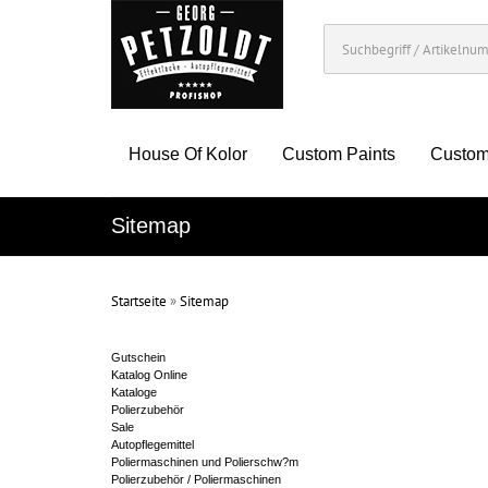
House Of Kolor
Custom Paints
Custom
Sitemap
Startseite
»
Sitemap
Gutschein
Katalog Online
Kataloge
Polierzubehör
Sale
Autopflegemittel
Poliermaschinen und Polierschw?m
Polierzubehör / Poliermaschinen