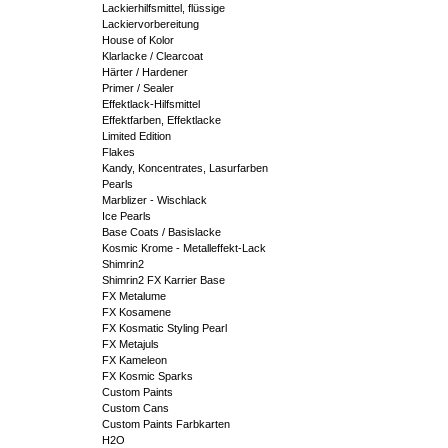
Lackierhilfsmittel, flüssige
Lackiervorbereitung
House of Kolor
Klarlacke / Clearcoat
Härter / Hardener
Primer / Sealer
Effektlack-Hilfsmittel
Effektfarben, Effektlacke
Limited Edition
Flakes
Kandy, Koncentrates, Lasurfarben
Pearls
Marblizer - Wischlack
Ice Pearls
Base Coats / Basislacke
Kosmic Krome - Metalleffekt-Lack
Shimrin2
Shimrin2 FX Karrier Base
FX Metalume
FX Kosamene
FX Kosmatic Styling Pearl
FX Metajuls
FX Kameleon
FX Kosmic Sparks
Custom Paints
Custom Cans
Custom Paints Farbkarten
H2O