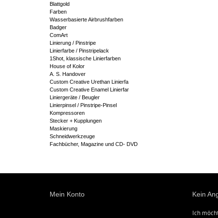
Blattgold
Farben
Wasserbasierte Airbrushfarben
Badger
ComArt
Linierung / Pinstripe
Linierfarbe / Pinstripelack
1Shot, klassische Linierfarben
House of Kolor
A. S. Handover
Custom Creative Urethan Linierfa
Custom Creative Enamel Linierfar
Liniergeräte / Beugler
Linierpinsel / Pinstripe-Pinsel
Kompressoren
Stecker + Kupplungen
Maskierung
Schneidwerkzeuge
Fachbücher, Magazine und CD- DVD
Mein Konto
Kein An
Ich möch