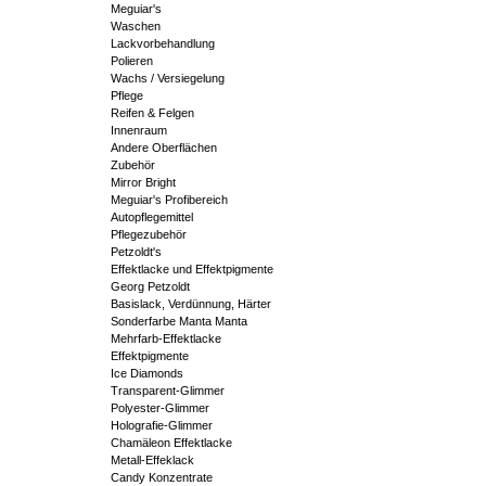
Meguiar's
Waschen
Lackvorbehandlung
Polieren
Wachs / Versiegelung
Pflege
Reifen & Felgen
Innenraum
Andere Oberflächen
Zubehör
Mirror Bright
Meguiar's Profibereich
Autopflegemittel
Pflegezubehör
Petzoldt's
Effektlacke und Effektpigmente
Georg Petzoldt
Basislack, Verdünnung, Härter
Sonderfarbe Manta Manta
Mehrfarb-Effektlacke
Effektpigmente
Ice Diamonds
Transparent-Glimmer
Polyester-Glimmer
Holografie-Glimmer
Chamäleon Effektlacke
Metall-Effeklack
Candy Konzentrate