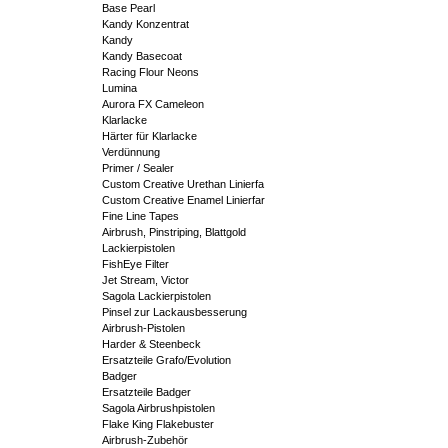
Base Pearl
Kandy Konzentrat
Kandy
Kandy Basecoat
Racing Flour Neons
Lumina
Aurora FX Cameleon
Klarlacke
Härter für Klarlacke
Verdünnung
Primer / Sealer
Custom Creative Urethan Linierfa
Custom Creative Enamel Linierfar
Fine Line Tapes
Airbrush, Pinstriping, Blattgold
Lackierpistolen
FishEye Filter
Jet Stream, Victor
Sagola Lackierpistolen
Pinsel zur Lackausbesserung
Airbrush-Pistolen
Harder & Steenbeck
Ersatzteile Grafo/Evolution
Badger
Ersatzteile Badger
Sagola Airbrushpistolen
Flake King Flakebuster
Airbrush-Zubehör