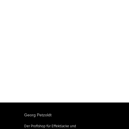
Georg Petzoldt
Der Profishop für
Effektlacke
und