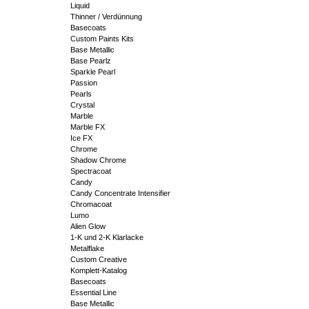
Liquid
Thinner / Verdünnung
Basecoats
Custom Paints Kits
Base Metallic
Base Pearlz
Sparkle Pearl
Passion
Pearls
Crystal
Marble
Marble FX
Ice FX
Chrome
Shadow Chrome
Spectracoat
Candy
Candy Concentrate Intensifier
Chromacoat
Lumo
Alien Glow
1-K und 2-K Klarlacke
Metalflake
Custom Creative
Komplett-Katalog
Basecoats
Essential Line
Base Metallic