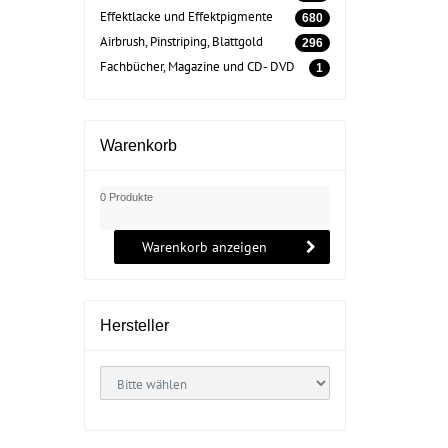
Effektlacke und Effektpigmente
680
Airbrush, Pinstriping, Blattgold
296
Fachbücher, Magazine und CD- DVD
1
Warenkorb
0 Produkte
Warenkorb anzeigen
Hersteller