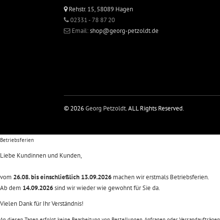
Rehstr. 15, 58089 Hagen
02331 - 78 87 20
Email:
shop@georg-petzoldt.de
© 2026
Georg Petzoldt
. ALL Rights Reserved.
Betriebsferien
Liebe Kundinnen und Kunden,
vom
26.08. bis einschließlich 13.09.2026
machen wir erstmals Betriebsferien.
Ab dem
14.09.2026
sind wir wieder wie gewohnt für Sie da.
Vielen Dank für Ihr Verständnis!
An diesen Tagen erfolgt keine Bearbeitung von Bestellungen, Anfragen oder Versandaufträgen