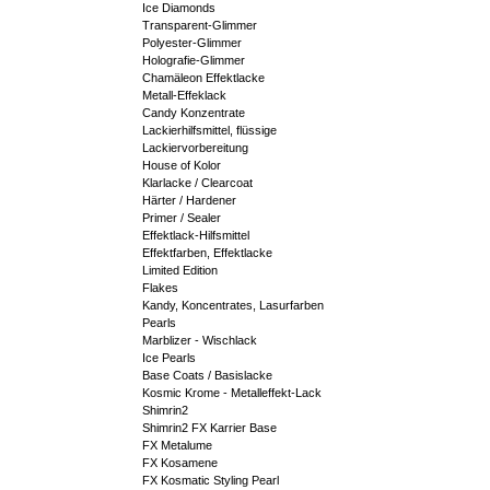
Ice Diamonds
Transparent-Glimmer
Polyester-Glimmer
Holografie-Glimmer
Chamäleon Effektlacke
Metall-Effeklack
Candy Konzentrate
Lackierhilfsmittel, flüssige
Lackiervorbereitung
House of Kolor
Klarlacke / Clearcoat
Härter / Hardener
Primer / Sealer
Effektlack-Hilfsmittel
Effektfarben, Effektlacke
Limited Edition
Flakes
Kandy, Koncentrates, Lasurfarben
Pearls
Marblizer - Wischlack
Ice Pearls
Base Coats / Basislacke
Kosmic Krome - Metalleffekt-Lack
Shimrin2
Shimrin2 FX Karrier Base
FX Metalume
FX Kosamene
FX Kosmatic Styling Pearl