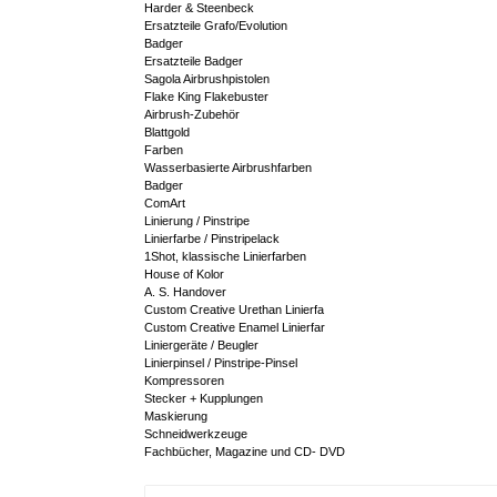
Harder & Steenbeck
Ersatzteile Grafo/Evolution
Badger
Ersatzteile Badger
Sagola Airbrushpistolen
Flake King Flakebuster
Airbrush-Zubehör
Blattgold
Farben
Wasserbasierte Airbrushfarben
Badger
ComArt
Linierung / Pinstripe
Linierfarbe / Pinstripelack
1Shot, klassische Linierfarben
House of Kolor
A. S. Handover
Custom Creative Urethan Linierfa
Custom Creative Enamel Linierfar
Liniergeräte / Beugler
Linierpinsel / Pinstripe-Pinsel
Kompressoren
Stecker + Kupplungen
Maskierung
Schneidwerkzeuge
Fachbücher, Magazine und CD- DVD