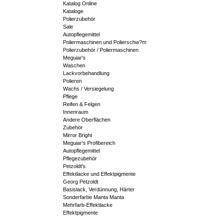
Katalog Online
Kataloge
Polierzubehör
Sale
Autopflegemittel
Poliermaschinen und Polierschw?m
Polierzubehör / Poliermaschinen
Meguiar's
Waschen
Lackvorbehandlung
Polieren
Wachs / Versiegelung
Pflege
Reifen & Felgen
Innenraum
Andere Oberflächen
Zubehör
Mirror Bright
Meguiar's Profibereich
Autopflegemittel
Pflegezubehör
Petzoldt's
Effektlacke und Effektpigmente
Georg Petzoldt
Basislack, Verdünnung, Härter
Sonderfarbe Manta Manta
Mehrfarb-Effektlacke
Effektpigmente