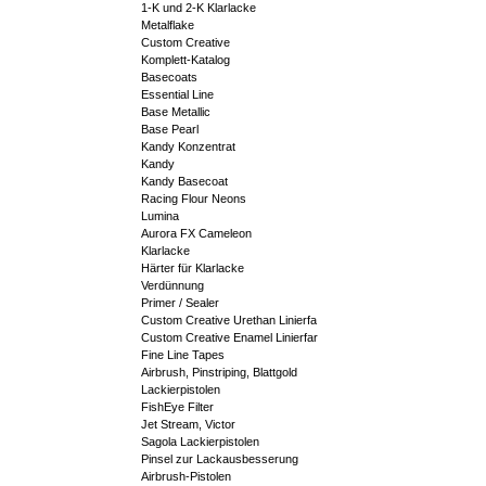
1-K und 2-K Klarlacke
Metalflake
Custom Creative
Komplett-Katalog
Basecoats
Essential Line
Base Metallic
Base Pearl
Kandy Konzentrat
Kandy
Kandy Basecoat
Racing Flour Neons
Lumina
Aurora FX Cameleon
Klarlacke
Härter für Klarlacke
Verdünnung
Primer / Sealer
Custom Creative Urethan Linierfa
Custom Creative Enamel Linierfar
Fine Line Tapes
Airbrush, Pinstriping, Blattgold
Lackierpistolen
FishEye Filter
Jet Stream, Victor
Sagola Lackierpistolen
Pinsel zur Lackausbesserung
Airbrush-Pistolen