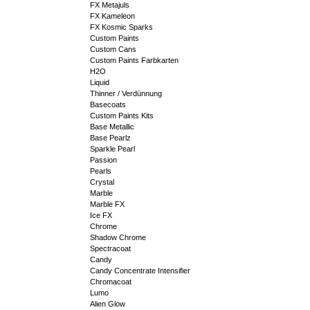
FX Metajuls
FX Kameleon
FX Kosmic Sparks
Custom Paints
Custom Cans
Custom Paints Farbkarten
H2O
Liquid
Thinner / Verdünnung
Basecoats
Custom Paints Kits
Base Metallic
Base Pearlz
Sparkle Pearl
Passion
Pearls
Crystal
Marble
Marble FX
Ice FX
Chrome
Shadow Chrome
Spectracoat
Candy
Candy Concentrate Intensifier
Chromacoat
Lumo
Alien Glow