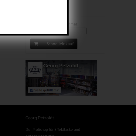
Schnelleinkauf
Eingabe der Bestellnummer.
x
Schnelleinkauf
Georg Petzoldt
Der Profishop für
Effektlacke
und