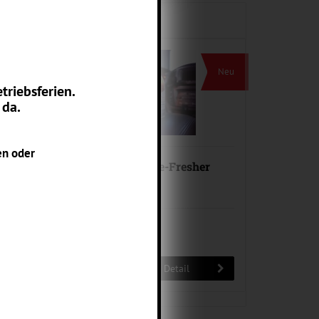
Neue Produkte
Neu
triebsferien.
 da.
en oder
Whole Car Air Re-Fresher
Dubai Sands 2oz
18,90 EUR
100 ml = 32,03 EUR
Detail