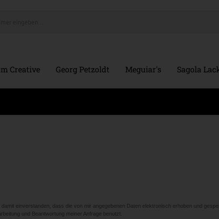
m Creative
Georg Petzoldt
Meguiar's
Sagola Lack
damit einverstanden, dass die von mir angegebenen Daten elektronisch erhoben und gespe
beitung und Beantwortung meiner Anfrage benutzt.