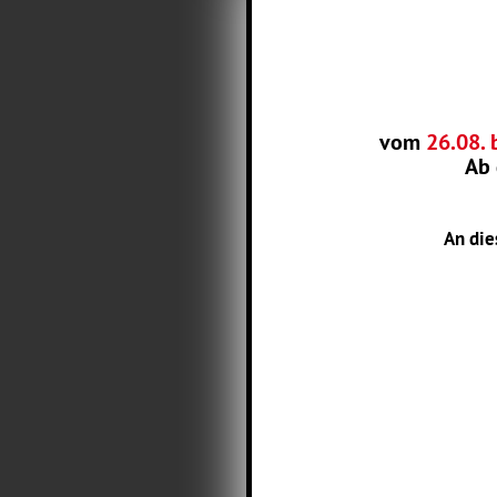
vom
26.08. 
Ab
An die