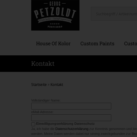
House Of Kolor
Custom Paints
Custo
Kontakt
Startseite
»
Kontakt
Vollständiger Name:
eMail-Adresse:
Einwilligungserklärung Datenschutz
Ja, ich habe die
Datenschutzerklärung
zur Kenntnis genommen und bin 
werden. Meine Daten werden dabei nur streng zweckgebunden zur Bear