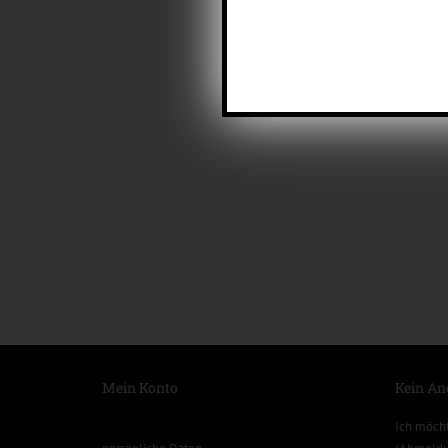
Mein Konto
Kein An
Ich möch