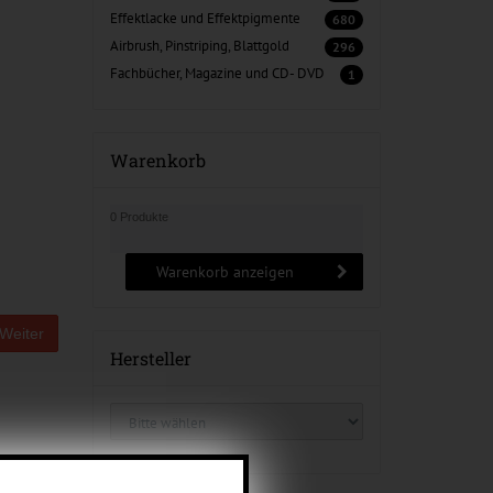
Effektlacke und Effektpigmente
680
Airbrush, Pinstriping, Blattgold
296
Fachbücher, Magazine und CD- DVD
1
Warenkorb
0 Produkte
Warenkorb anzeigen
Weiter
Hersteller