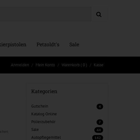
ierpistolen
Petzoldt's
Sale
Anmelden
Mein Konto
Warenkorb
( 0 )
Kasse
Kategorien
Gutschein
4
Katalog Online
Polierzubehör
7
Sale
44
ichert
Autopflegemittel
142