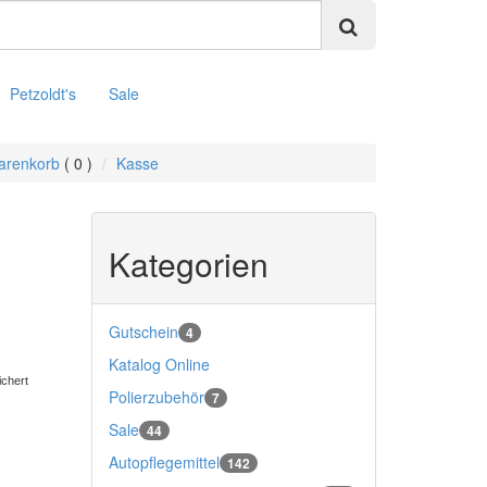
Petzoldt's
Sale
arenkorb
( 0 )
Kasse
Kategorien
Gutschein
4
Katalog Online
ichert
Polierzubehör
7
Sale
44
Autopflegemittel
142