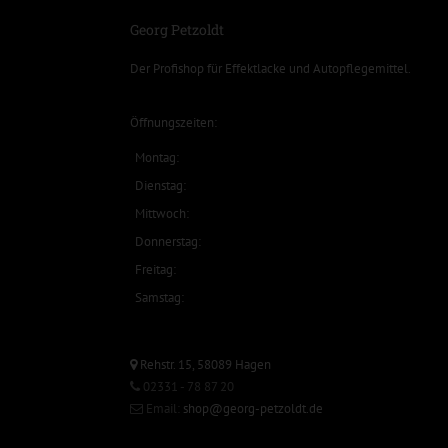
Georg Petzoldt
Der Profishop für
Effektlacke
und
Autopflegemittel
.
Öffnungszeiten:
Montag:
Dienstag:
Mittwoch:
Donnerstag:
Freitag:
Samstag:
Rehstr. 15, 58089 Hagen
02331 - 78 87 20
Email:
shop@georg-petzoldt.de