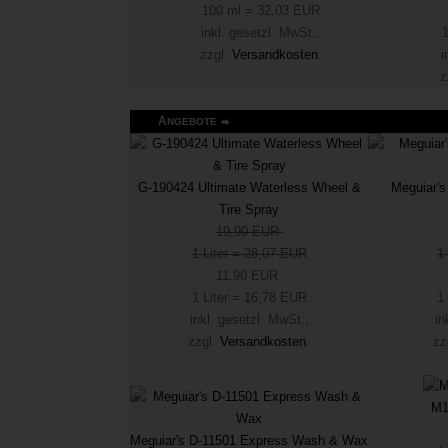
100 ml = 32,03 EUR
inkl. gesetzl. MwSt.,
zzgl.
Versandkosten
.
i
z
A
NGEBOTE
G-190424 Ultimate Waterless Wheel &
Meguiar's
Tire Spray
19,90 EUR
1 Liter = 28,07 EUR
1
11,90 EUR
1 Liter = 16,78 EUR
1
inkl. gesetzl. MwSt.,
in
zzgl.
Versandkosten
.
zz
M1
Meguiar's D-11501 Express Wash & Wax