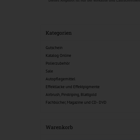
Dieses Angebot ist nur bei Vorkasse und Lastschriftv
Kategorien
Gutschein
Katalog Online
Polierzubehör
Sale
Autopflegemittel
Effektlacke und Effektpigmente
Airbrush, Pinstriping, Blattgold
Fachbücher, Magazine und CD- DVD
Warenkorb