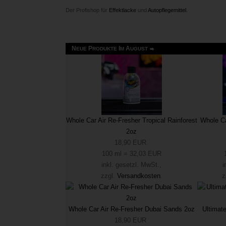
Der Profishop für
Effektlacke
und
Autopflegemittel
.
N
P
I
A
EUE
RODUKTE
M
UGUST
Whole Car Air Re-Fresher Tropical Rainforest
Whole Ca
2oz
18,90 EUR
100 ml = 32,03 EUR
inkl. gesetzl. MwSt.,
i
zzgl.
Versandkosten
.
z
Whole Car Air Re-Fresher Dubai Sands 2oz
Ultimat
18,90 EUR