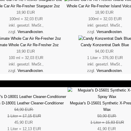
e Car Air Re-Fresher Stargazer 2oz
Whole Car Air Re-Fresher Island Volc
18,90 EUR
18,90 EUR
100ml = 32,03 EUR
100ml = 32,03 EUR
inkl. gesetzl. MwSt.,
inkl. gesetzl. MwSt.,
zzgl.
Versandkosten
.
zzgl.
Versandkosten
.
imate Whole Car Air Re-Fresher 2oz
Candy Konzentrat Dark Blue
18,90 EUR
94,00 EUR
100 ml = 32,03 EUR
1 Liter = 376,00 EUR
inkl. gesetzl. MwSt.,
inkl. gesetzl. MwSt.,
zzgl.
Versandkosten
.
zzgl.
Versandkosten
.
s D-18001 Leather Cleaner-Conditioner
Meguiar's D-15601 Synthetic X-Pre
64,90 EUR
Wax
1 Liter = 17,15 EUR
59,90 EUR
45,90 EUR
1 Liter = 15,83 EUR
1 Liter = 12,13 EUR
41,90 EUR