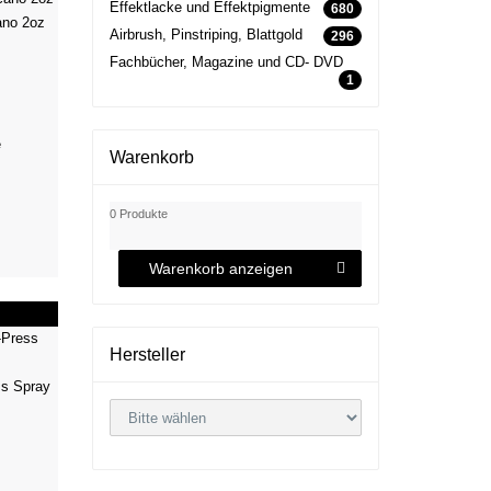
Effektlacke und Effektpigmente
680
ano 2oz
Airbrush, Pinstriping, Blattgold
296
Fachbücher, Magazine und CD- DVD
1
Warenkorb
0 Produkte
Warenkorb anzeigen
Hersteller
ss Spray