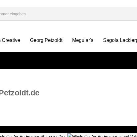
 Creative
Georg Petzoldt
Meguiar's
Sagola Lackier
etzoldt.de