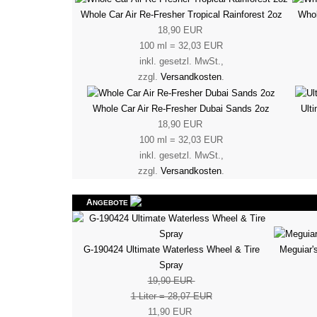
Whole Car Air Re-Fresher Tropical Rainforest 2oz
Whol
18,90 EUR
100 ml = 32,03 EUR
inkl. gesetzl. MwSt.,
zzgl.
Versandkosten
.
Whole Car Air Re-Fresher Dubai Sands 2oz
Ult
18,90 EUR
100 ml = 32,03 EUR
inkl. gesetzl. MwSt.,
zzgl.
Versandkosten
.
A
NGEBOTE
Meguiar'
G-190424 Ultimate Waterless Wheel & Tire
Spray
19,90 EUR
1 Liter = 28,07 EUR
11,90 EUR