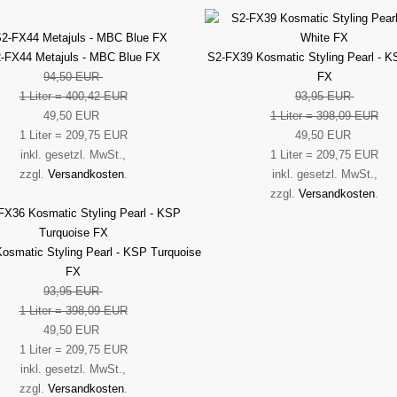
-FX44 Metajuls - MBC Blue FX
S2-FX39 Kosmatic Styling Pearl - K
94,50 EUR
FX
1 Liter = 400,42 EUR
93,95 EUR
49,50 EUR
1 Liter = 398,09 EUR
1 Liter = 209,75 EUR
49,50 EUR
inkl. gesetzl. MwSt.,
1 Liter = 209,75 EUR
zzgl.
Versandkosten
.
inkl. gesetzl. MwSt.,
zzgl.
Versandkosten
.
osmatic Styling Pearl - KSP Turquoise
FX
93,95 EUR
1 Liter = 398,09 EUR
49,50 EUR
1 Liter = 209,75 EUR
inkl. gesetzl. MwSt.,
zzgl.
Versandkosten
.