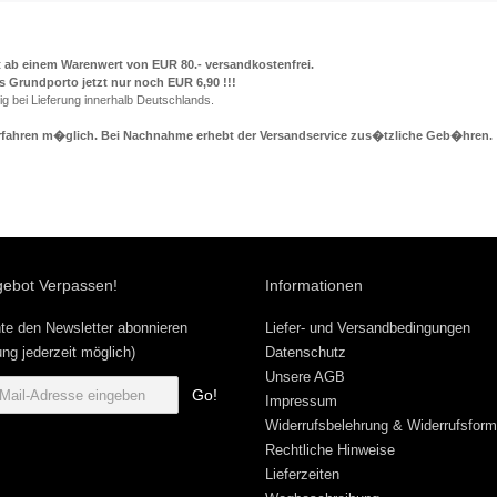
 ab einem Warenwert von EUR 80.- versandkostenfrei.
s Grundporto jetzt nur noch EUR 6,90 !!!
tig bei Lieferung innerhalb Deutschlands.
verfahren m�glich. Bei Nachnahme erhebt der Versandservice zus�tzliche Geb�hren.
gebot Verpassen!
Informationen
te den Newsletter abonnieren
Liefer- und Versandbedingungen
ng jederzeit möglich)
Datenschutz
Unsere AGB
Go!
Impressum
Widerrufsbelehrung & Widerrufsform
Rechtliche Hinweise
Lieferzeiten