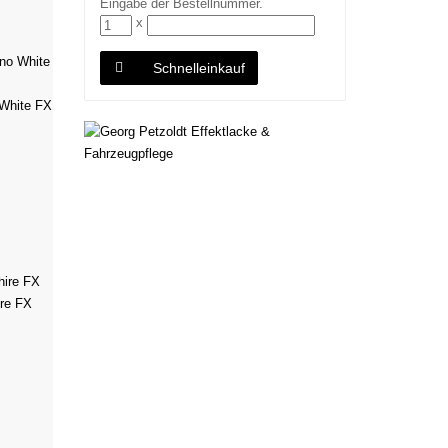
Eingabe der Bestellnummer.
x
Schnelleinkauf
White FX
re FX