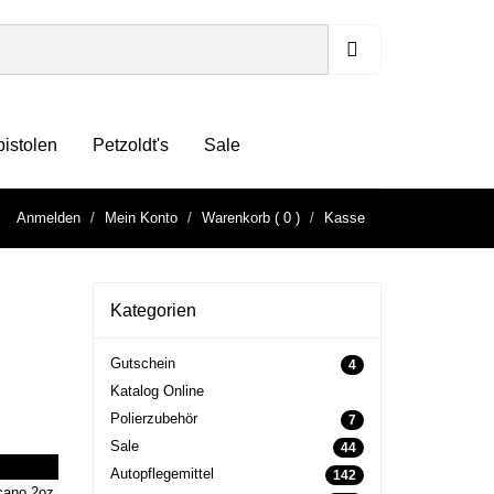
pistolen
Petzoldt's
Sale
Anmelden
Mein Konto
Warenkorb
( 0 )
Kasse
Kategorien
Gutschein
4
Katalog Online
Polierzubehör
7
Sale
44
Autopflegemittel
142