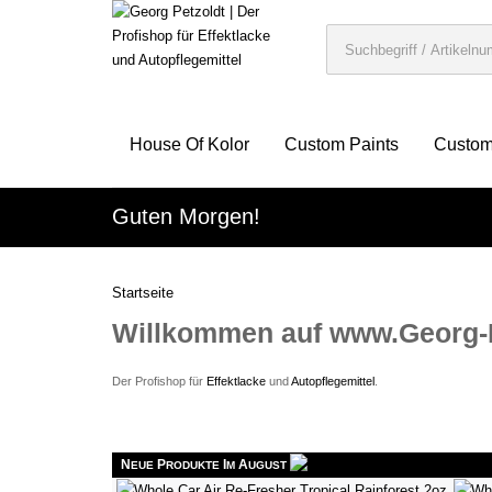
House Of Kolor
Custom Paints
Custom
Guten Morgen!
Startseite
Willkommen auf www.Georg-P
Der Profishop für
Effektlacke
und
Autopflegemittel
.
N
P
I
A
EUE
RODUKTE
M
UGUST