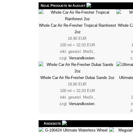
N
P
I
A
EUE
RODUKTE
M
UGUST
Whole Car Air Re-Fresher Tropical Rainforest
Whole Ca
2oz
18,90 EUR
100 ml = 32,03 EUR
inkl. gesetzl. MwSt.,
i
zzgl.
Versandkosten
.
z
Whole Car Air Re-Fresher Dubai Sands 2oz
Ultimat
18,90 EUR
100 ml = 32,03 EUR
inkl. gesetzl. MwSt.,
1
zzgl.
Versandkosten
.
i
z
A
NGEBOTE