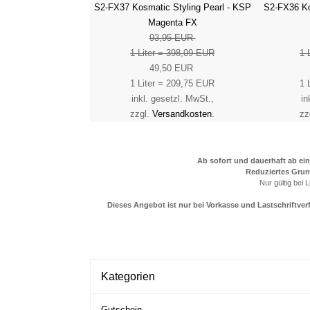
S2-FX37 Kosmatic Styling Pearl - KSP
S2-FX36 Ko
Magenta FX
93,95 EUR
1 Liter = 398,09 EUR
1 
49,50 EUR
1 Liter = 209,75 EUR
1 
inkl. gesetzl. MwSt.,
in
zzgl.
Versandkosten
.
zz
Ab sofort und dauerhaft ab ei
Reduziertes Grund
Nur gültig bei 
Dieses Angebot ist nur bei Vorkasse und Lastschriftv
Kategorien
Gutschein