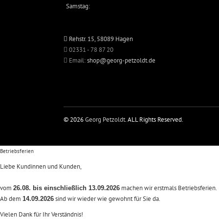
Samstag:
Rehstr. 15, 58089 Hagen
02331 - 78 87 20
Email:
shop@georg-petzoldt.de
© 2026
Georg Petzoldt
. ALL Rights Reserved.
Betriebsferien
Liebe Kundinnen und Kunden,
vom
machen wir erstmals Betriebsferien.
26.08. bis einschließlich 13.09.2026
Ab dem
sind wir wieder wie gewohnt für Sie da.
14.09.2026
Vielen Dank für Ihr Verständnis!