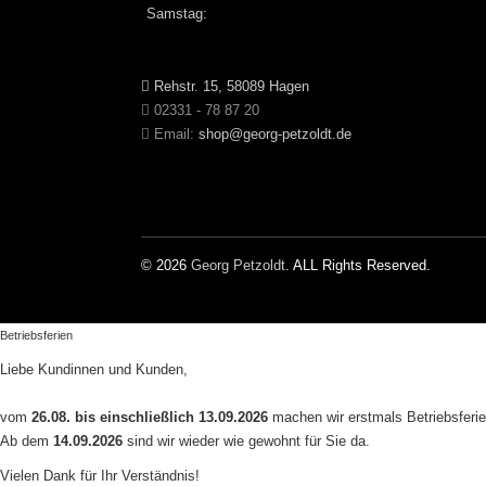
Samstag:
Rehstr. 15, 58089 Hagen
02331 - 78 87 20
Email:
shop@georg-petzoldt.de
© 2026
Georg Petzoldt
. ALL Rights Reserved.
Betriebsferien
Liebe Kundinnen und Kunden,
vom
26.08. bis einschließlich 13.09.2026
machen wir erstmals Betriebsferie
Ab dem
14.09.2026
sind wir wieder wie gewohnt für Sie da.
Vielen Dank für Ihr Verständnis!