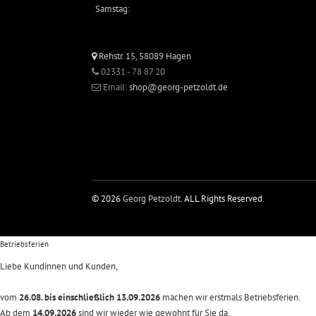
Samstag:
Rehstr. 15, 58089 Hagen
02331 - 78 87 20
Email:
shop@georg-petzoldt.de
© 2026
Georg Petzoldt
. ALL Rights Reserved.
Betriebsferien
Liebe Kundinnen und Kunden,
vom
26.08. bis einschließlich 13.09.2026
machen wir erstmals Betriebsferien.
Ab dem
14.09.2026
sind wir wieder wie gewohnt für Sie da.