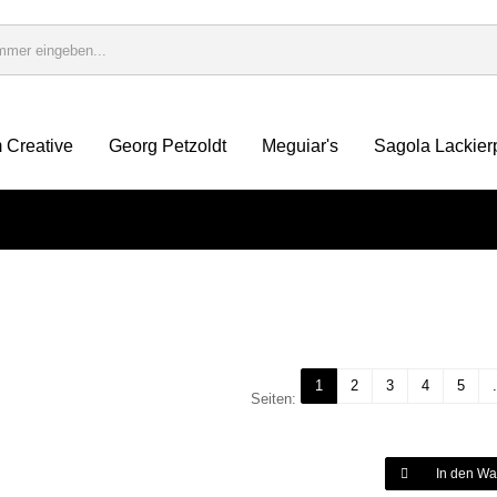
 Creative
Georg Petzoldt
Meguiar's
Sagola Lackier
1
2
3
4
5
.
Seiten:
In den Wa