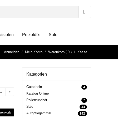
pistolen
Petzoldt's
Sale
Anmelden
Mein Konto
Warenkorb
( 0 )
Kasse
Kategorien
Gutschein
4
..
»
Katalog Online
Polierzubehör
7
Sale
44
renkorb
Autopflegemittel
142