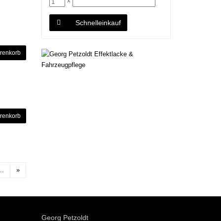
x
Schnelleinkauf
renkorb
renkorb
..
»
Georg Petzoldt