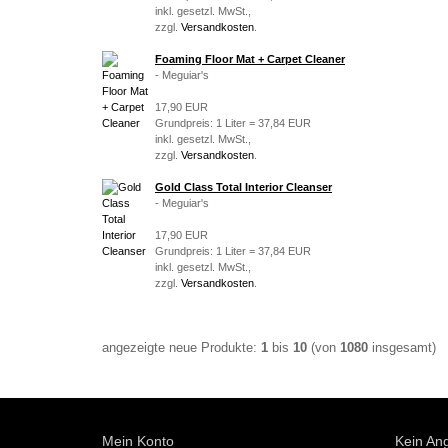
inkl. gesetzl. MwSt.,
zzgl.
Versandkosten
.
Foaming Floor Mat + Carpet Cleaner
- Meguiar's
17,90 EUR
Grundpreis: 1 Liter = 37,84 EUR
inkl. gesetzl. MwSt.,
zzgl.
Versandkosten
.
Gold Class Total Interior Cleanser
- Meguiar's
17,90 EUR
Grundpreis: 1 Liter = 37,84 EUR
inkl. gesetzl. MwSt.,
zzgl.
Versandkosten
.
angezeigte neue Produkte:
1
bis
10
(von
1080
insgesamt)
Mein Konto
Kein An