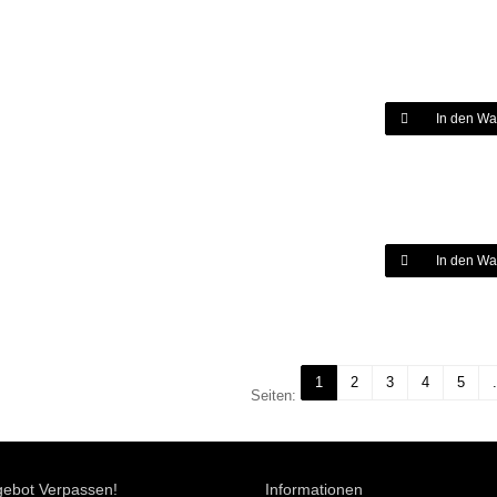
In den Wa
In den Wa
1
2
3
4
5
.
Seiten:
gebot Verpassen!
Informationen