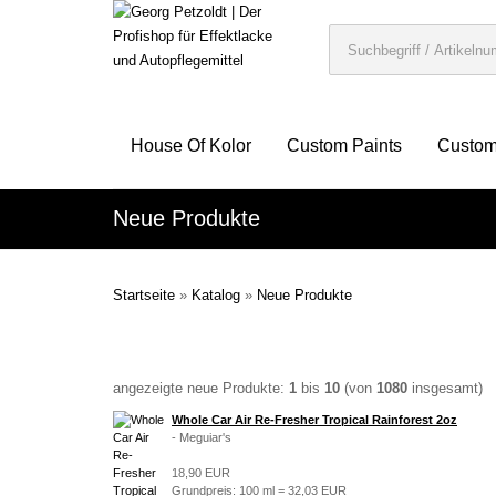
House Of Kolor
Custom Paints
Custom
Neue Produkte
Startseite
»
Katalog
»
Neue Produkte
angezeigte neue Produkte:
1
bis
10
(von
1080
insgesamt)
Whole Car Air Re-Fresher Tropical Rainforest 2oz
- Meguiar's
18,90 EUR
Grundpreis: 100 ml = 32,03 EUR