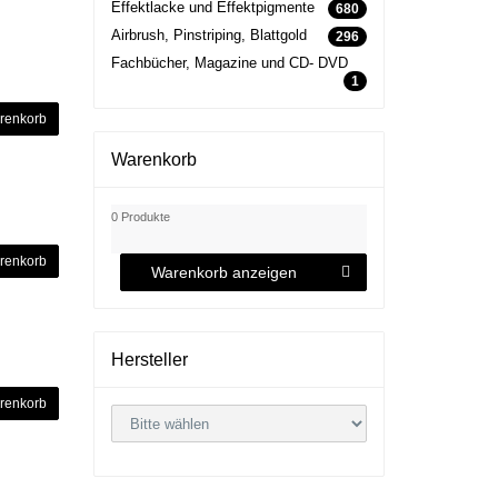
Effektlacke und Effektpigmente
680
Airbrush, Pinstriping, Blattgold
296
Fachbücher, Magazine und CD- DVD
1
renkorb
Warenkorb
0 Produkte
renkorb
Warenkorb anzeigen
Hersteller
renkorb