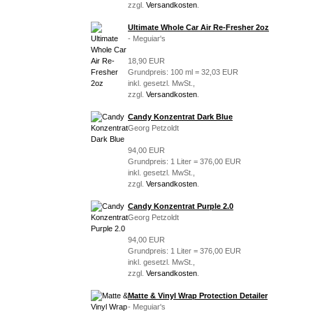
zzgl.
Versandkosten
.
Ultimate Whole Car Air Re-Fresher 2oz
- Meguiar's
18,90 EUR
Grundpreis: 100 ml = 32,03 EUR
inkl. gesetzl. MwSt.,
zzgl.
Versandkosten
.
Candy Konzentrat Dark Blue
Georg Petzoldt
94,00 EUR
Grundpreis: 1 Liter = 376,00 EUR
inkl. gesetzl. MwSt.,
zzgl.
Versandkosten
.
Candy Konzentrat Purple 2.0
Georg Petzoldt
94,00 EUR
Grundpreis: 1 Liter = 376,00 EUR
inkl. gesetzl. MwSt.,
zzgl.
Versandkosten
.
Matte & Vinyl Wrap Protection Detailer
- Meguiar's