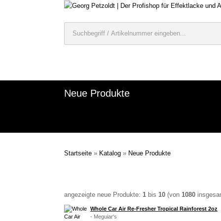
Neue Produkte
Startseite
»
Katalog
»
Neue Produkte
angezeigte neue Produkte:
1
bis
10
(von
1080
insgesa
Whole Car Air Re-Fresher Tropical Rainforest 2oz
- Meguiar's