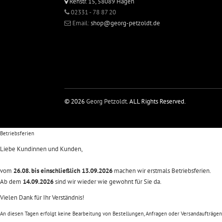
Rehstr. 15, 58089 Hagen
02331 - 78 87 20
Email:
shop@georg-petzoldt.de
© 2026
Georg Petzoldt
. ALL Rights Reserved.
Betriebsferien
Liebe Kundinnen und Kunden,
vom
26.08. bis einschließlich 13.09.2026
machen wir erstmals Betriebsferien.
Ab dem
14.09.2026
sind wir wieder wie gewohnt für Sie da.
Vielen Dank für Ihr Verständnis!
An diesen Tagen erfolgt keine Bearbeitung von Bestellungen, Anfragen oder Versandaufträgen